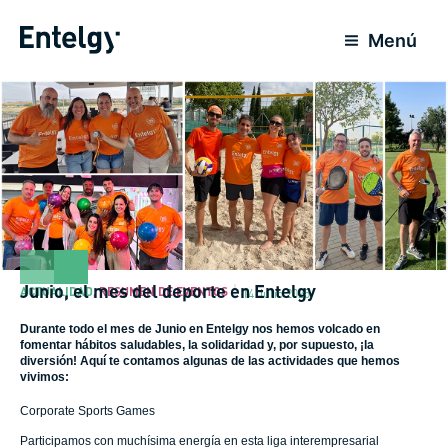
Ir
al
Menú
contenido
Junio, el mes del deporte en Entelgy
ACTUALIDAD
,
RESUMEN DE EVENTOS
14 Julio 2025
Durante todo el mes de Junio en Entelgy nos hemos volcado en
fomentar hábitos saludables, la solidaridad y, por supuesto, ¡la
diversión! Aquí te contamos algunas de las actividades que hemos
vivimos:
Corporate Sports Games
Participamos con muchísima energía en esta liga interempresarial