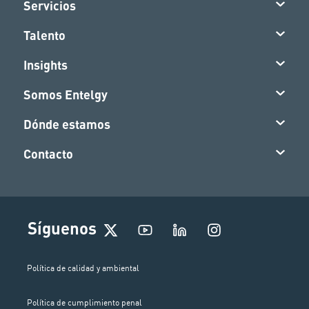
Servicios
Talento
Insights
Somos Entelgy
Dónde estamos
Contacto
I
Síguenos
n
s
t
Política de calidad y ambiental
a
g
Política de cumplimiento penal