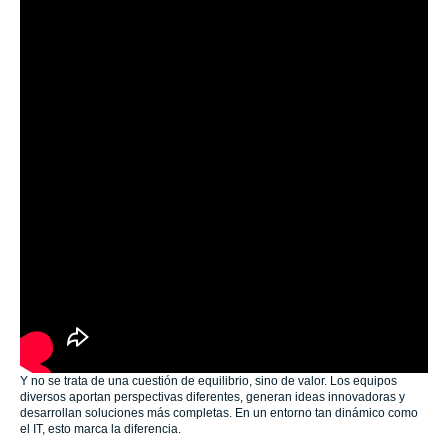
Y no se trata de una cuestión de equilibrio, sino de valor. Los equipos
diversos aportan perspectivas diferentes, generan ideas innovadoras y
desarrollan soluciones más completas. En un entorno tan dinámico como
el IT, esto marca la diferencia.