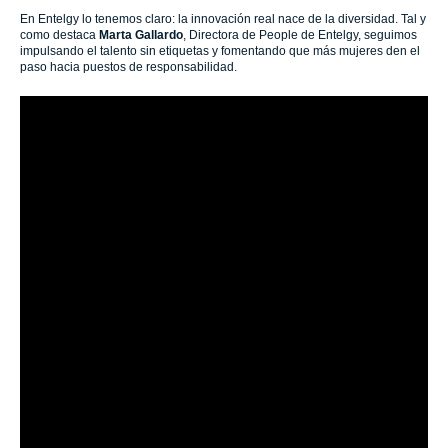
En Entelgy lo tenemos claro: la innovación real nace de la diversidad. Tal y
como destaca
Marta Gallardo
, Directora de People de Entelgy, seguimos
impulsando el talento sin etiquetas y fomentando que más mujeres den el
paso hacia puestos de responsabilidad.