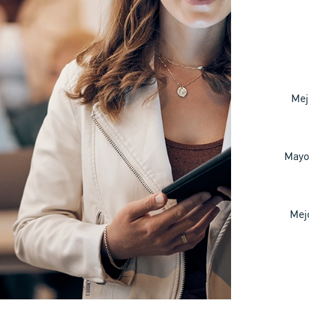
Mej
Mayor
Mej