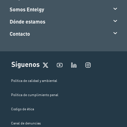
Somos Entelgy
Dónde estamos
Contacto
I
Síguenos
n
s
t
Política de calidad y ambiental
a
g
Política de cumplimiento penal
r
a
m
Codigo de ética
Canal de denuncias