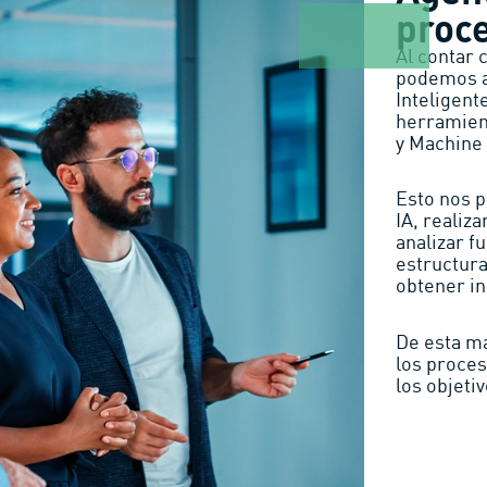
proc
Al contar 
podemos a
Inteligent
herramient
y Machine
Esto nos 
IA, realiza
analizar f
estructura
obtener in
De esta m
los proces
los objeti