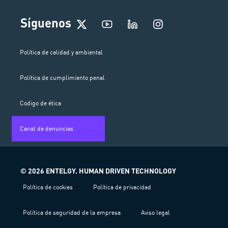
I
Síguenos
n
s
t
Política de calidad y ambiental
a
g
Política de cumplimiento penal
r
a
m
Codigo de ética
Canal de denuncias
© 2026 ENTELGY. HUMAN DRIVEN TECHNOLOGY
Política de cookies
Política de privacidad
Política de seguridad de la empresa
Aviso legal