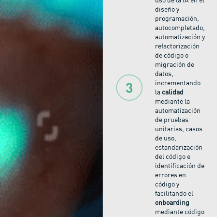
uso de la IA en el
diseño y
programación,
autocompletado,
automatización y
refactorización
de código o
migración de
datos,
incrementando
la
calidad
mediante la
automatización
de pruebas
unitarias, casos
de uso,
estandarización
del código e
identificación de
errores en
código y
facilitando el
onboarding
mediante código