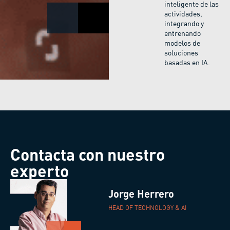
inteligente de las
actividades,
integrando y
entrenando
modelos de
soluciones
basadas en IA.
Contacta con nuestro
experto
Jorge Herrero
HEAD OF TECHNOLOGY & AI