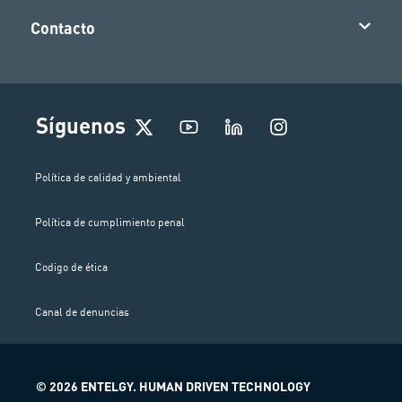
Contacto
I
Síguenos
n
s
t
Política de calidad y ambiental
a
g
Política de cumplimiento penal
r
a
m
Codigo de ética
Canal de denuncias
© 2026 ENTELGY. HUMAN DRIVEN TECHNOLOGY