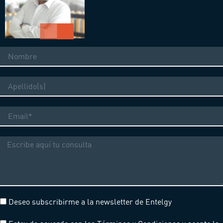
Nombre
Apellido
Correo
electrónico
Mensaje
Deseo subscribirme a la newsletter de Entelgy