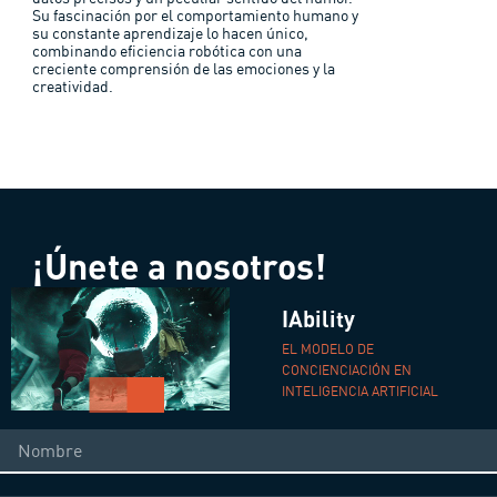
Su fascinación por el comportamiento humano y
su constante aprendizaje lo
hacen único,
combinando eficiencia robótica con una
creciente comprensión de las emo
ciones y la
creatividad.
¡Únete a nosotros!
IAbility
EL MODELO DE
CONCIENCIACIÓN EN
INTELIGENCIA ARTIFICIAL
Nombre