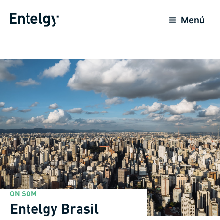
Ir
al
Menú
contenido
ON SOM
Entelgy Brasil