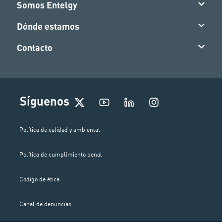
Somos Entelgy
Dónde estamos
Contacto
I
Síguenos
n
s
t
Política de calidad y ambiental
a
g
Política de cumplimiento penal
r
a
m
Codigo de ética
Canal de denuncias