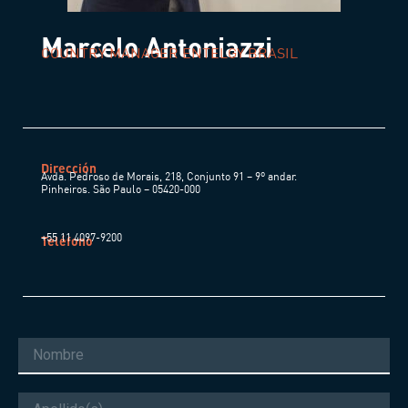
Marcelo Antoniazzi
COUNTRY MANAGER ENTELGY BRASIL
Dirección
Avda. Pedroso de Morais, 218,
Conjunto 91 – 9º andar.
Pinheiros.
São Paulo –
05420-000
+55 11 4097-9200
Teléfono
Nombre
Apellido