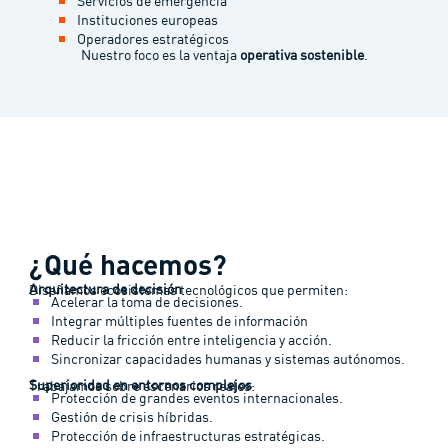
Servicios de emergencia
Instituciones europeas
Operadores estratégicos
Nuestro foco es la ventaja
operativa sostenible
.
¿Qué hacemos?
Arquitectura de decisión
Diseñamos ecosistemas tecnológicos que permiten:
Acelerar la toma de decisiones.​
Integrar múltiples fuentes de información​
Reducir la fricción entre inteligencia y acción.
Sincronizar capacidades humanas y sistemas autónomos.​
Superioridad en entornos complejos
Trabajamos sobre escenarios reales:
Protección de grandes eventos internacionales.
Gestión de crisis híbridas.
Protección de infraestructuras estratégicas.