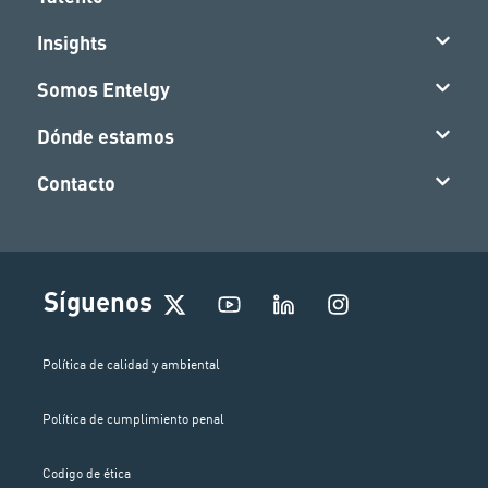
Insights
Somos Entelgy
Dónde estamos
Contacto
I
Síguenos
n
s
t
Política de calidad y ambiental
a
g
Política de cumplimiento penal
r
a
m
Codigo de ética