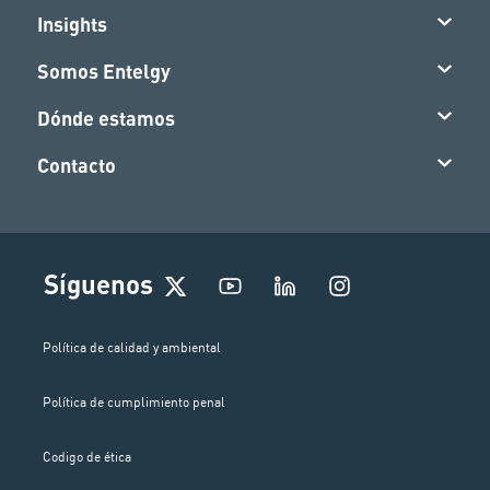
Insights
Somos Entelgy
Dónde estamos
Contacto
I
Síguenos
n
s
t
Política de calidad y ambiental
a
g
Política de cumplimiento penal
r
a
m
Codigo de ética