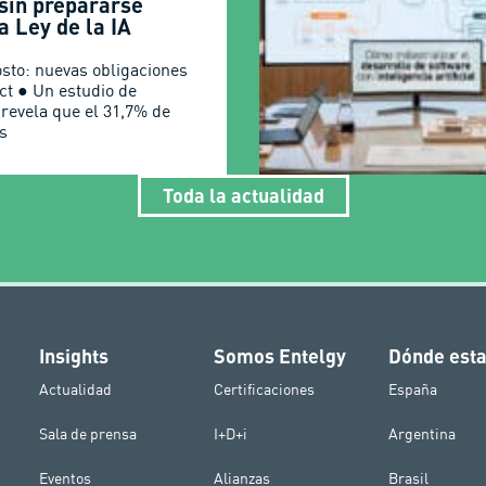
 sin prepararse
a Ley de la IA
osto: nuevas obligaciones
Act ● Un estudio de
 revela que el 31,7% de
s
Toda la actualidad
Insights
Somos Entelgy
Dónde est
Actualidad
Certificaciones
España
Sala de prensa
I+D+i
Argentina
Eventos
Alianzas
Brasil