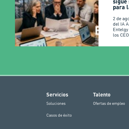
sigue
para l
2 de ag
del IA 
Entelgy
los CEO
Servicios
Talento
Soluciones
Ofertas de empleo
Casos de éxito