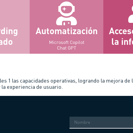
ding
Automatización
Acces
ado
la in
Microsoft Copilot
Chat GPT
es 1 las capacidades operativas, logrando la mejora de 
y la experiencia de usuario.
Nombre