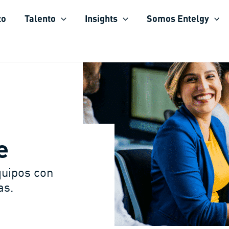
to
Talento
Insights
Somos Entelgy
e
quipos con
as.