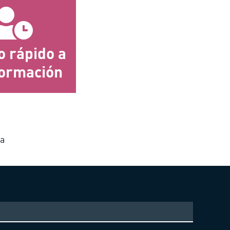
o rápido a
formación
la