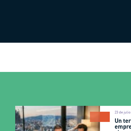
23 de juli
Un ter
empre