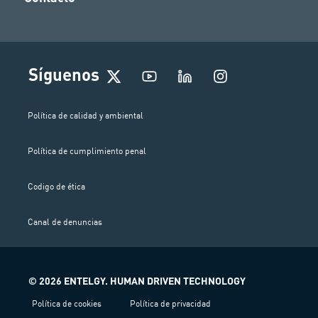
I
Síguenos
n
s
t
Política de calidad y ambiental
a
g
Política de cumplimiento penal
r
a
m
Codigo de ética
Canal de denuncias
© 2026 ENTELGY. HUMAN DRIVEN TECHNOLOGY
Política de cookies
Política de privacidad