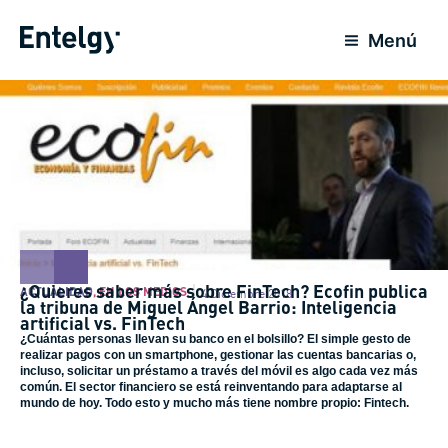
Ir
al
Menú
contenido
¿Quieres saber más sobre FinTech? Ecofin publica
ACTUALIDAD
,
EN LOS MEDIOS
4 Diciembre 2018
la tribuna de Miguel Ángel Barrio: Inteligencia
artificial vs. FinTech
¿Cuántas personas llevan su banco en el bolsillo? El simple gesto de
realizar pagos con un smartphone, gestionar las cuentas bancarias o,
incluso, solicitar un préstamo a través del móvil es algo cada vez más
común. El sector financiero se está reinventando para adaptarse al
mundo de hoy. Todo esto y mucho más tiene nombre propio: Fintech.