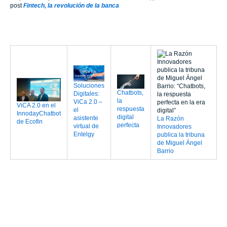
post
Fintech, la revolución de la banca
Soluciones
Chatbots,
Digitales:
la
ViCa 2.0 –
ViCA 2.0 en el
respuesta
el
InnodayChatbot
digital
asistente
La Razón
de Ecofin
perfecta
virtual de
Innovadores
Entelgy
publica la tribuna
de Miguel Ángel
Barrio