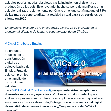
actuales podrían quedar obsoletos tras la inclusión en el sistema de
producción de los bots. Este revelador hecho se pone de manifiesto en un
estudio realizado recientemente por Oracle en el que se afirma que
el 78%
de las marcas espera utilizar la realidad virtual para sus servicios de
cliente en 2020
.
En definitiva, el futuro de la Inteligencia Artificial ya es presente en la
atención al cliente y, de la mano seguramente, de un Chatbot.
ViCA: el Chatbot de Entelgy
La profunda
apuesta por la
transformación
digital es un
objetivo básico de
Entelgy. Fruto de
este compromiso
en el ámbito de
los asistentes
virtuales,
nace
ViCA
(Virtual Chat Assistant)
, un
ayudante virtual adaptativo a
diferentes negocios y operativas.
ViCA es un Chatbot perfecto para
agilizar los procesos, reducir los costes y optimizar el servicio que ofrecen
sus clientes. Con este desarrollo,
Entelgy ofrece un nuevo canal digital
desasistido de acceso e interacción
. ¿Qué puede aportar ViCA a tu
negocio?