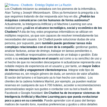
Los Chatbots iniciaron su andadura con los pioneros de la informática,
Alan Turing y Joseph Weizenbaum. Ellos ya formularon la pregunta a la
que seguimos tratando de dar respuesta aún hoy en día:
¿Podrán las
máquinas comunicarse con los humanos de forma autónoma?
Actualmente, la Inteligencia Artificial y el Machine Learning son una
realidad pero
¿cuál es el alcance tecnológico, social y económico de los
Chatbots?
A día de hoy, estos programas informáticos se utilizan en
múltiples negocios, ya que son capaces de resolver inmediatamente las
necesidades del usuario. Un Chatbot puede solucionar dudas de una
persona, por supuesto, pero
también puede gestionar tareas más
complejas relacionadas con el
core
de la compañí
a: gestionar gastos,
analizar facturas, avisar de
timings
, trabajar en tareas pendientes o,
incluso, identificar responsables concretos de un trabajo o gestión. Esto
unido a su
escaso impacto en el usuari
o así como a su sencillez de uso y
el hecho de que no necesiten descargarse ni actualizarse representa una
notable mejora de experiencia en el usuario y, por tanto, un
mayor índice
de interacción y
engagement
cliente/empresa
. Integrar este tipo de
plataformas es, sin ningún género de duda, un servicio de valor añadido.
El sector del turismo o el bancario ya lo han hecho con solidez. Los
clientes de la cadena hotelera Marriot, por ejemplo, ya pueden realizar
reservas en cualquiera de sus 4.700 hoteles, acceder a recomendaciones
personalizadas según sus gustos o contactar con su bot a través de
Facebook o Google Assistant.
Un Chatbot ha de incorporar sistemas de
Inteligencia Artificial y Machine Learning para que pueda evolucionar
poco a poco en su cometido
. Puede aprender con el paso del tiempo
matices de nuestro tono, nuestras preferencias y gustos u otros detalles