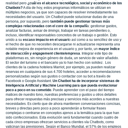
realidad pero
¿cuál es el alcance tecnológico, social y económico de los
Chatbots?
A día de hoy, estos programas informáticos se utilizan en
múltiples negocios, ya que son capaces de resolver inmediatamente las
necesidades del usuario. Un Chatbot puede solucionar dudas de una
persona, por supuesto, pero
también puede gestionar tareas más
complejas relacionadas con el
core
de la compañí
a: gestionar gastos,
analizar facturas, avisar de
timings
, trabajar en tareas pendientes o,
incluso, identificar responsables concretos de un trabajo o gestión. Esto
unido a su
escaso impacto en el usuari
o así como a su sencillez de uso y
el hecho de que no necesiten descargarse ni actualizarse representa una
notable mejora de experiencia en el usuario y, por tanto, un
mayor índice
de interacción y
engagement
cliente/empresa
. Integrar este tipo de
plataformas es, sin ningún género de duda, un servicio de valor añadido.
El sector del turismo o el bancario ya lo han hecho con solidez. Los
clientes de la cadena hotelera Marriot, por ejemplo, ya pueden realizar
reservas en cualquiera de sus 4.700 hoteles, acceder a recomendaciones
personalizadas según sus gustos o contactar con su bot a través de
Facebook o Google Assistant.
Un Chatbot ha de incorporar sistemas de
Inteligencia Artificial y Machine Learning para que pueda evolucionar
poco a poco en su cometido
. Puede aprender con el paso del tiempo
matices de nuestro tono, nuestras preferencias y gustos u otros detalles
para ofrecer respuestas más precisas y servicios más acordes a nuestras
necesidades. Es cierto que de ahora mantienen conversaciones concisas,
breves y directas pero poco a poco aprenderán a formular frases
complejas o centrarse en conceptos ajenos a la temática para la que han
sido confeccionados. Esta evolución será fundamental cuando cuatro de
cada cinco empresas ofrezcan servicios a clientes vía Chatbots, como
vaticinan las previsiones. Según el Banco Mundial, el 57% de los empleos