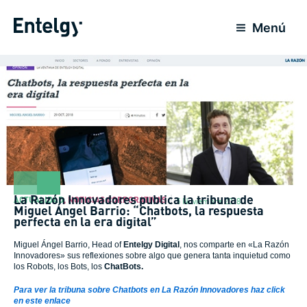
Ir
al
Menú
contenido
La Razón Innovadores publica la tribuna de
ACTUALIDAD
,
NOTICIAS CORPORATIVAS
5 Noviembre 2018
Miguel Ángel Barrio: “Chatbots, la respuesta
perfecta en la era digital”
Miguel Ángel Barrio, Head of
Entelgy Digital
, nos comparte en «La Razón
Innovadores» sus reflexiones sobre algo que genera tanta inquietud como
los Robots, los Bots, los
ChatBots.
Para ver la tribuna sobre Chatbots en La Razón Innovadores haz click
en este enlace