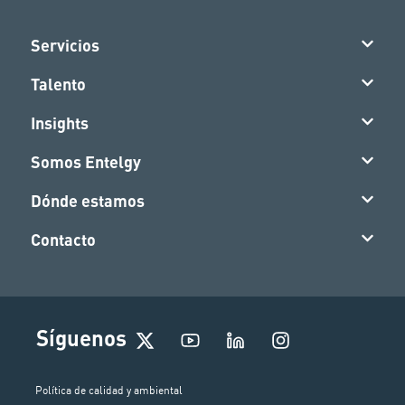
Servicios
Talento
Insights
Somos Entelgy
Dónde estamos
Contacto
I
Síguenos
n
s
t
Política de calidad y ambiental