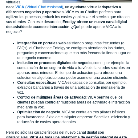
virtuales,
nace
ViCA
(Virtual Chat Assistant)
, un
ayudante virtual adaptativo a
diferentes negocios y operativas.
ViCA es un Chatbot perfecto para
agilizar los procesos, reducir los costes y optimizar el servicio que ofrecen
sus clientes. Con este desarrollo,
Entelgy ofrece un nuevo canal digital
desasistido de acceso e interacción
. ¿Qué puede aportar ViCA a tu
negocio?
Integración en portales web
asistiendo preguntas frecuentes (o
FAQs): el Chatbot de Entelgy se configura atendiendo las dudas,
preguntas y conversaciones que con más frecuencia tienen lugar en
un negocio concreto.
Inclusión en procesos digitales de negocio,
como, por ejemplo, la
contratación de un seguro de vida a través de las redes sociales en
apenas unos minutos. El tiempo de actuación para ofrecer una
solución es algo básico para poder acometer una acción eficiente.
Consultas específicas
: ViCA es capaz de consultar, por ejemplo,
extractos bancarios a través de una aplicación de mensajería de
voz.
Control de múltiples áreas de actividad
: ViCA permite que los
clientes puedan controlar múltiples áreas de actividad e interacción
mediante la voz.
Optimización de negocio
. ViCA se centra en tres pilares básicos
para favorecer el éxito de cualquier empresa: Sencillez, eficiencia y
reducción de costes operacionales.
Pero no sólo las características del nuevo canal digital son
diferenciales.
ViCA es toda una plataforma de gestión integral de este