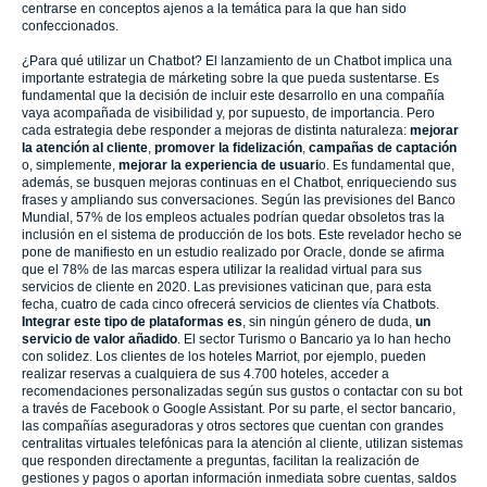
centrarse en conceptos ajenos a la temática para la que han sido
confeccionados.
¿Para qué utilizar un Chatbot? El lanzamiento de un Chatbot implica una
importante estrategia de márketing sobre la que pueda sustentarse. Es
fundamental que la decisión de incluir este desarrollo en una compañía
vaya acompañada de visibilidad y, por supuesto, de importancia. Pero
cada estrategia debe responder a mejoras de distinta naturaleza:
mejorar
la atención al cliente
,
promover la fidelización
,
campañas de captación
o, simplemente,
mejorar la experiencia de usuari
o. Es fundamental que,
además, se busquen mejoras continuas en el Chatbot, enriqueciendo sus
frases y ampliando sus conversaciones. Según las previsiones del Banco
Mundial, 57% de los empleos actuales podrían quedar obsoletos tras la
inclusión en el sistema de producción de los bots. Este revelador hecho se
pone de manifiesto en un estudio realizado por Oracle, donde se afirma
que el 78% de las marcas espera utilizar la realidad virtual para sus
servicios de cliente en 2020. Las previsiones vaticinan que, para esta
fecha, cuatro de cada cinco ofrecerá servicios de clientes vía Chatbots.
Integrar este tipo de plataformas
es
, sin ningún género de duda,
un
servicio de valor añadido
. El sector Turismo o Bancario ya lo han hecho
con solidez. Los clientes de los hoteles Marriot, por ejemplo, pueden
realizar reservas a cualquiera de sus 4.700 hoteles, acceder a
recomendaciones personalizadas según sus gustos o contactar con su bot
a través de Facebook o Google Assistant. Por su parte, el sector bancario,
las compañías aseguradoras y otros sectores que cuentan con grandes
centralitas virtuales telefónicas para la atención al cliente, utilizan sistemas
que responden directamente a preguntas, facilitan la realización de
gestiones y pagos o aportan información inmediata sobre cuentas, saldos