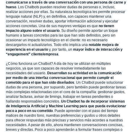
comunicarse a través de una conversación con una persona de carne y
hueso
. Los Chatbots pueden resolver dudas de personas o, incluso,
realizar acciones por ellas. Su naturaleza tecnológica les permite procesar
lenguaje natural (NLP) y, en definitiva, son capaces mantener una
conversación, resolver dudas, aportar información adicional y ejecutar
acciones concretas. Una de sus mayores ventajas es que
no tienen
impacto alguno sobre el usuario
. Su diseño permite aportar un toque
humano a tareas concretas para las que han sido definidos, pero sin
ocasionar un impacto tecnológico en el cliente: no es necesario
descargarlos ni actualizarlos. Todo ello implica una
notable mejora de
experiencia en el usuario
y, por tanto, un
mayor índice de interacción y
“engagement” cliente/empresa
.
¿Cómo funciona un Chatbot? A día de hoy se utilizan en múltiples
negocios, ya que son capaces de resolver inmediatamente las
necesidades del usuario.
Desarrollan su actividad en la comunicación
por medio de una interfaz conversacional que permite cumplir el
cometido para el que han sido diseñados
. Un Chatbot puede solucionar
dudas de una persona, por supuesto, pero también puede gestionar tareas
más complejas relacionadas con el core de la compañía: gestionar gastos,
analizar facturas, avisar de timings, trabajar en tareas pendientes o
hallando responsables concretos.
Un Chatbot ha de incorporar sistemas
de Inteligencia Artificial y Machine Learning para que pueda evolucionar
poco a poco en su cometido
. Puede aprender con el paso del tiempo
matices de nuestro tono, nuestras preferencias y gustos u otros detalles
para ofrecer respuestas más precisas y servicios más acordes a nuestras
necesidades. A pesar de ello, ahora mantienen conversaciones concisas,
breves y directas. Poco a poco aprenderán a formular frases complejas o