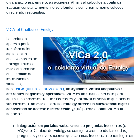
o transacciones, entre otras acciones. Al fin y al cabo, los algoritmos
trabajan constantemente, no se ofenden y son enormemente veloces
ofreciendo respuestas.
ViCA: el Chatbot de Entelgy
La profunda
apuesta por la
transformación
digital es un
objetivo básico de
Entelgy. Fruto de
este compromiso
en el ámbito de
los asistentes
virtuales,
nace
ViCA
(Virtual Chat Assistant)
, un
ayudante virtual adaptativo a
diferentes negocios y operativas.
ViCA es un Chatbot perfecto para
agilizar los procesos, reducir los costes y optimizar el servicio que ofrecen
sus clientes. Con este desarrollo,
Entelgy ofrece un nuevo canal digital
desasistido de acceso e interacción
. ¿Qué puede aportar ViCA a tu
negocio?
Integración en portales web
asistiendo preguntas frecuentes (o
FAQs): el Chatbot de Entelgy se configura atendiendo las dudas,
preguntas y conversaciones que con más frecuencia tienen lugar en