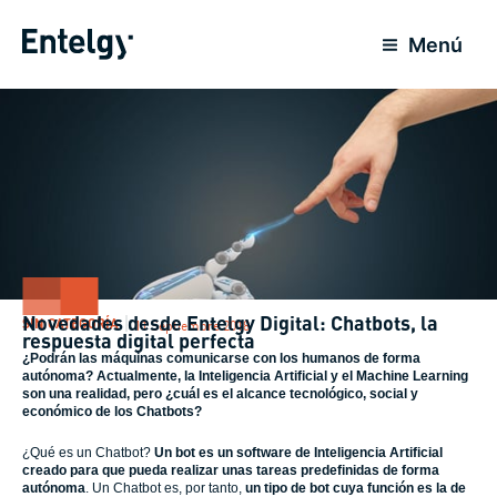
Ir
al
Menú
contenido
Novedades desde Entelgy Digital: Chatbots, la
SIN CATEGORÍA
11 Septiembre 2018
respuesta digital perfecta
¿Podrán las máquinas comunicarse con los humanos de forma
autónoma? Actualmente, la Inteligencia Artificial y el Machine Learning
son una realidad, pero ¿cuál es el alcance tecnológico, social y
económico de los Chatbots?
¿Qué es un Chatbot?
Un bot es un software de Inteligencia Artificial
creado para que pueda realizar unas tareas predefinidas de forma
autónoma
. Un Chatbot es, por tanto,
un tipo de bot cuya función es la de