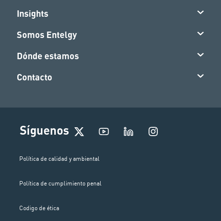
Insights
Somos Entelgy
Dónde estamos
Contacto
I
Síguenos
n
s
t
Política de calidad y ambiental
a
g
Política de cumplimiento penal
r
a
m
Codigo de ética