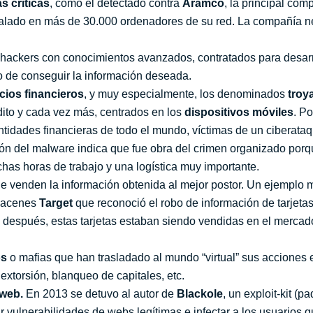
s críticas
, como el detectado contra
Aramco
, la principal com
talado en más de 30.000 ordenadores de su red. La compañía nec
hackers con conocimientos avanzados, contratados para desarro
vo de conseguir la información deseada.
cios financieros
, y muy especialmente, los denominados
troy
édito y cada vez más, centrados en los
dispositivos móviles
. Po
ntidades financieras de todo el mundo, víctimas de un ciberataq
ión del malware indica que fue obra del crimen organizado porqu
chas horas de trabajo y una logística muy importante.
e venden la información obtenida al mejor postor. Un ejemplo 
macenes
Target
que reconoció el robo de información de tarjetas
s después, estas tarjetas estaban siendo vendidas en el mercado
os
o mafias que han trasladado al mundo “virtual” sus acciones e
 extorsión, blanqueo de capitales, etc.
 web.
En 2013 se detuvo al autor de
Blackole
, un exploit-kit (
r vulnerabilidades de webs legítimas e infectar a los usuarios 