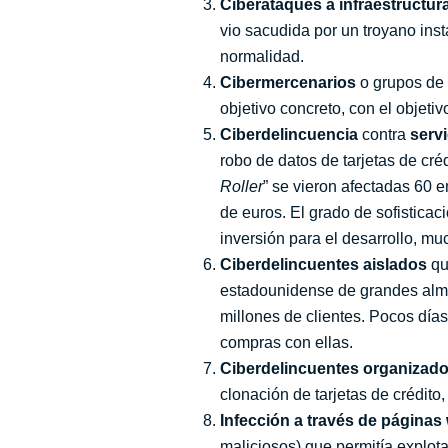
Ciberataques a infraestructura
vio sacudida por un troyano ins
normalidad.
Cibermercenarios
o grupos de 
objetivo concreto, con el objeti
Ciberdelincuencia
contra
servi
robo de datos de tarjetas de cr
Roller
” se vieron afectadas 60 e
de euros. El grado de sofisticac
inversión para el desarrollo, mu
Ciberdelincuentes aislados
qu
estadounidense de grandes al
millones de clientes. Pocos día
compras con ellas.
Ciberdelincuentes organizad
clonación de tarjetas de crédito,
Infección a través de páginas
maliciosos) que permitía explota