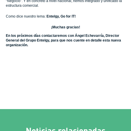
“Negocio”. Y en concreto a nivel nacional, hemos integrado y unificado la
estructura comercial.
Como dice nuestro lema:
Entelgy, Go for IT!
¡Muchas gracias!
En los próximos días contactaremos con Ángel Echevarría, Director
General del Grupo Entelgy, para que nos cuente en detalle esta nueva
organización.
Noticias relacionadas