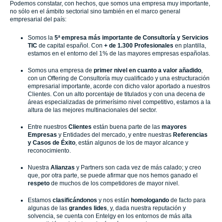
Podemos constatar, con hechos, que somos una empresa muy importante,
no sólo en el ámbito sectorial sino también en el marco general
empresarial del país:
Somos la
5ª empresa más importante de Consultoría y Servicios
TIC
de capital español. Con
+ de 1.300 Profesionales
en plantilla,
estamos en el entorno del 1% de las mayores empresas españolas.
Somos una empresa de
primer nivel en cuanto a valor añadido
,
con un Offering de Consultoría muy cualificado y una estructuración
empresarial importante, acorde con dicho valor aportado a nuestros
Clientes. Con un alto porcentaje de titulados y con una decena de
áreas especializadas de primerísimo nivel competitivo, estamos a la
altura de las mejores multinacionales del sector.
Entre nuestros
Clientes
están buena parte de las
mayores
Empresas
y Entidades del mercado, y entre nuestras
Referencias
y Casos de Éxito
, están algunos de los de mayor alcance y
reconocimiento.
Nuestra
Alianzas
y Partners son cada vez de más calado; y creo
que, por otra parte, se puede afirmar que nos hemos ganado el
respeto
de muchos de los competidores de mayor nivel.
Estamos
clasificándonos
y nos están
homologando
de facto para
algunas de las
grandes lides
, y, dada nuestra reputación y
solvencia, se cuenta con Entelgy en los entornos de más alta