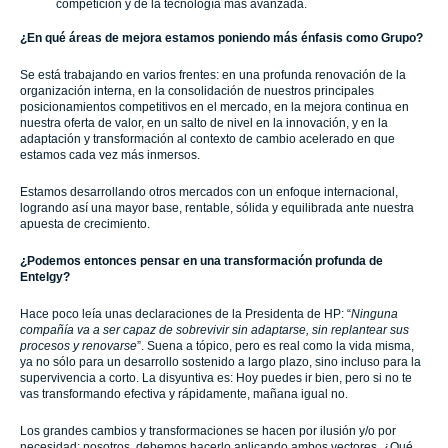
competición y de la tecnología más avanzada.
¿En qué áreas de mejora estamos poniendo más énfasis como Grupo?
Se está trabajando en varios frentes: en una profunda renovación de la
organización interna, en la consolidación de nuestros principales
posicionamientos competitivos en el mercado, en la mejora continua en
nuestra oferta de valor, en un salto de nivel en la innovación, y en la
adaptación y transformación al contexto de cambio acelerado en que
estamos cada vez más inmersos.
Estamos desarrollando otros mercados con un enfoque internacional,
logrando así una mayor base, rentable, sólida y equilibrada ante nuestra
apuesta de crecimiento.
¿Podemos entonces pensar en una transformación profunda de
Entelgy?
Hace poco leía unas declaraciones de la Presidenta de HP: “
Ninguna
compañía va a ser capaz de sobrevivir sin adaptarse, sin replantear sus
procesos y renovarse
”. Suena a tópico, pero es real como la vida misma,
ya no sólo para un desarrollo sostenido a largo plazo, sino incluso para la
supervivencia a corto. La disyuntiva es: Hoy puedes ir bien, pero si no te
vas transformando efectiva y rápidamente, mañana igual no.
Los grandes cambios y transformaciones se hacen por ilusión y/o por
necesidad; nosotros, debemos hacerlo aplicando ambos vectores. ¿Qué