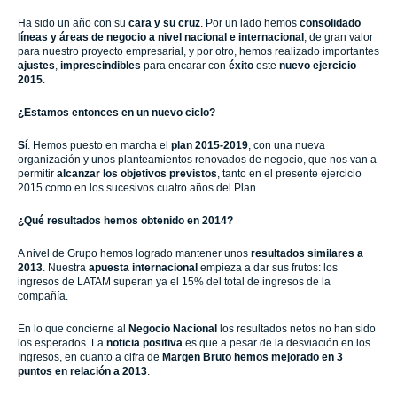
Ha sido un año con su
cara y su cruz
. Por un lado hemos
consolidado
líneas y áreas de negocio a nivel nacional e internacional
, de gran valor
para nuestro proyecto empresarial, y por otro, hemos realizado importantes
ajustes
,
imprescindibles
para encarar con
éxito
este
nuevo ejercicio
2015
.
¿Estamos entonces en un nuevo ciclo?
Sí
. Hemos puesto en marcha el
plan 2015-2019
, con una nueva
organización y unos planteamientos renovados de negocio, que nos van a
permitir
alcanzar los objetivos previstos
, tanto en el presente ejercicio
2015 como en los sucesivos cuatro años del Plan.
¿Qué resultados hemos obtenido en 2014?
A nivel de Grupo hemos logrado mantener unos
resultados similares a
2013
. Nuestra
apuesta internacional
empieza a dar sus frutos: los
ingresos de LATAM superan ya el 15% del total de ingresos de la
compañía.
En lo que concierne al
Negocio Nacional
los resultados netos no han sido
los esperados. La
noticia positiva
es que a pesar de la desviación en los
Ingresos, en cuanto a cifra de
Margen Bruto hemos mejorado en 3
puntos en relación a 2013
.