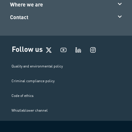
Where we are
Contact
I
Follow us
n
s
t
Quality and environmental policy
a
g
Criminal compliance policy
r
a
m
Code of ethics
Whistleblower channel