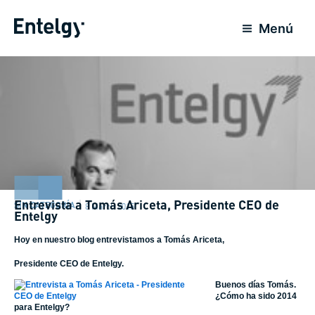
Skip
to
Menú
content
Entrevista a Tomás Ariceta, Presidente CEO de
SIN CATEGORÍA
8 March 2015
Entelgy
Hoy en nuestro blog entrevistamos a Tomás Ariceta,
Presidente CEO de Entelgy.
Buenos días Tomás.
¿Cómo ha sido 2014
para Entelgy?