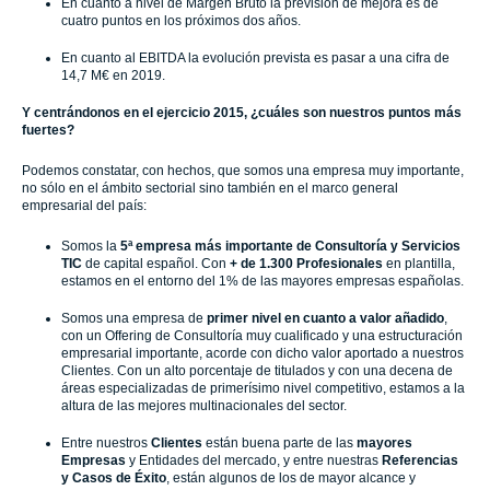
En cuanto a nivel de Margen Bruto la previsión de mejora es de
cuatro puntos en los próximos dos años.
En cuanto al EBITDA la evolución prevista es pasar a una cifra de
14,7 M€ en 2019.
Y centrándonos en el ejercicio 2015, ¿cuáles son nuestros puntos más
fuertes?
Podemos constatar, con hechos, que somos una empresa muy importante,
no sólo en el ámbito sectorial sino también en el marco general
empresarial del país:
Somos la
5ª empresa más importante de Consultoría y Servicios
TIC
de capital español. Con
+ de 1.300 Profesionales
en plantilla,
estamos en el entorno del 1% de las mayores empresas españolas.
Somos una empresa de
primer nivel en cuanto a valor añadido
,
con un Offering de Consultoría muy cualificado y una estructuración
empresarial importante, acorde con dicho valor aportado a nuestros
Clientes. Con un alto porcentaje de titulados y con una decena de
áreas especializadas de primerísimo nivel competitivo, estamos a la
altura de las mejores multinacionales del sector.
Entre nuestros
Clientes
están buena parte de las
mayores
Empresas
y Entidades del mercado, y entre nuestras
Referencias
y Casos de Éxito
, están algunos de los de mayor alcance y