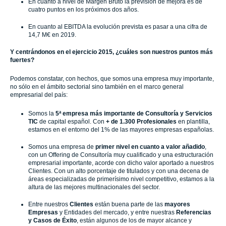
En cuanto a nivel de Margen Bruto la previsión de mejora es de
cuatro puntos en los próximos dos años.
En cuanto al EBITDA la evolución prevista es pasar a una cifra de
14,7 M€ en 2019.
Y centrándonos en el ejercicio 2015, ¿cuáles son nuestros puntos más
fuertes?
Podemos constatar, con hechos, que somos una empresa muy importante,
no sólo en el ámbito sectorial sino también en el marco general
empresarial del país:
Somos la
5ª empresa más importante de Consultoría y Servicios
TIC
de capital español. Con
+ de 1.300 Profesionales
en plantilla,
estamos en el entorno del 1% de las mayores empresas españolas.
Somos una empresa de
primer nivel en cuanto a valor añadido
,
con un Offering de Consultoría muy cualificado y una estructuración
empresarial importante, acorde con dicho valor aportado a nuestros
Clientes. Con un alto porcentaje de titulados y con una decena de
áreas especializadas de primerísimo nivel competitivo, estamos a la
altura de las mejores multinacionales del sector.
Entre nuestros
Clientes
están buena parte de las
mayores
Empresas
y Entidades del mercado, y entre nuestras
Referencias
y Casos de Éxito
, están algunos de los de mayor alcance y