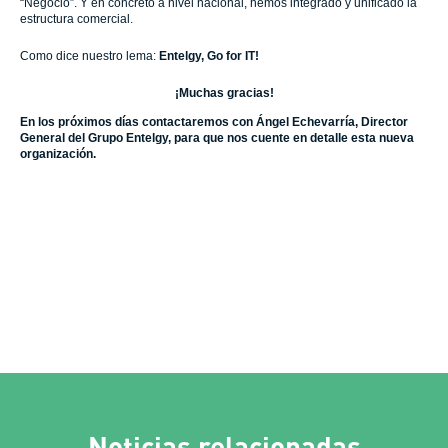
“Negocio”. Y en concreto a nivel nacional, hemos integrado y unificado la
estructura comercial.
Como dice nuestro lema:
Entelgy, Go for IT!
¡Muchas gracias!
En los próximos días contactaremos con Ángel Echevarría, Director
General del Grupo Entelgy, para que nos cuente en detalle esta nueva
organización.
Noticias relacionadas