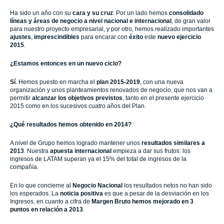
Ha sido un año con su
cara y su cruz
. Por un lado hemos
consolidado
líneas y áreas de negocio a nivel nacional e internacional
, de gran valor
para nuestro proyecto empresarial, y por otro, hemos realizado importantes
ajustes
,
imprescindibles
para encarar con
éxito
este
nuevo ejercicio
2015
.
¿Estamos entonces en un nuevo ciclo?
Sí
. Hemos puesto en marcha el
plan 2015-2019
, con una nueva
organización y unos planteamientos renovados de negocio, que nos van a
permitir
alcanzar los objetivos previstos
, tanto en el presente ejercicio
2015 como en los sucesivos cuatro años del Plan.
¿Qué resultados hemos obtenido en 2014?
A nivel de Grupo hemos logrado mantener unos
resultados similares a
2013
. Nuestra
apuesta internacional
empieza a dar sus frutos: los
ingresos de LATAM superan ya el 15% del total de ingresos de la
compañía.
En lo que concierne al
Negocio Nacional
los resultados netos no han sido
los esperados. La
noticia positiva
es que a pesar de la desviación en los
Ingresos, en cuanto a cifra de
Margen Bruto hemos mejorado en 3
puntos en relación a 2013
.