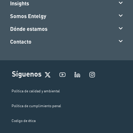
Insights
Somos Entelgy
Dónde estamos
Contacto
I
Síguenos
n
s
t
Política de calidad y ambiental
a
g
Política de cumplimiento penal
r
a
m
Codigo de ética