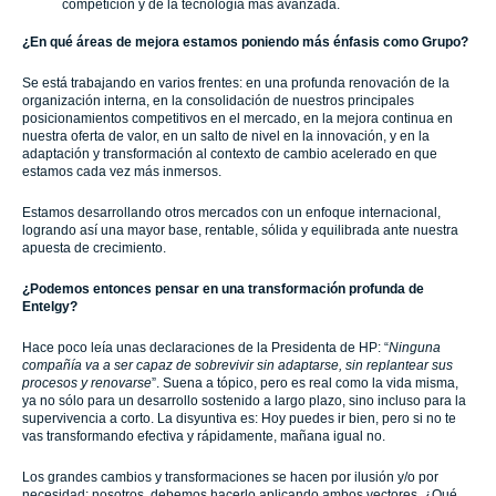
competición y de la tecnología más avanzada.
¿En qué áreas de mejora estamos poniendo más énfasis como Grupo?
Se está trabajando en varios frentes: en una profunda renovación de la
organización interna, en la consolidación de nuestros principales
posicionamientos competitivos en el mercado, en la mejora continua en
nuestra oferta de valor, en un salto de nivel en la innovación, y en la
adaptación y transformación al contexto de cambio acelerado en que
estamos cada vez más inmersos.
Estamos desarrollando otros mercados con un enfoque internacional,
logrando así una mayor base, rentable, sólida y equilibrada ante nuestra
apuesta de crecimiento.
¿Podemos entonces pensar en una transformación profunda de
Entelgy?
Hace poco leía unas declaraciones de la Presidenta de HP: “
Ninguna
compañía va a ser capaz de sobrevivir sin adaptarse, sin replantear sus
procesos y renovarse
”. Suena a tópico, pero es real como la vida misma,
ya no sólo para un desarrollo sostenido a largo plazo, sino incluso para la
supervivencia a corto. La disyuntiva es: Hoy puedes ir bien, pero si no te
vas transformando efectiva y rápidamente, mañana igual no.
Los grandes cambios y transformaciones se hacen por ilusión y/o por
necesidad; nosotros, debemos hacerlo aplicando ambos vectores. ¿Qué