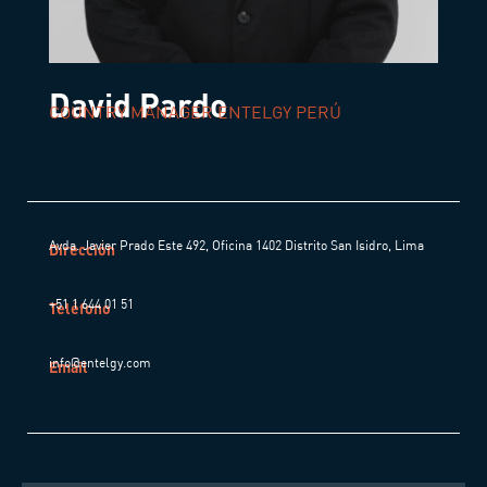
David Pardo
COUNTRY MANAGER ENTELGY PERÚ
Avda. Javier Prado Este 492, Oficina 1402 Distrito San Isidro, Lima
Dirección
+51 1 644 01 51
Teléfono
info@entelgy.com
Email