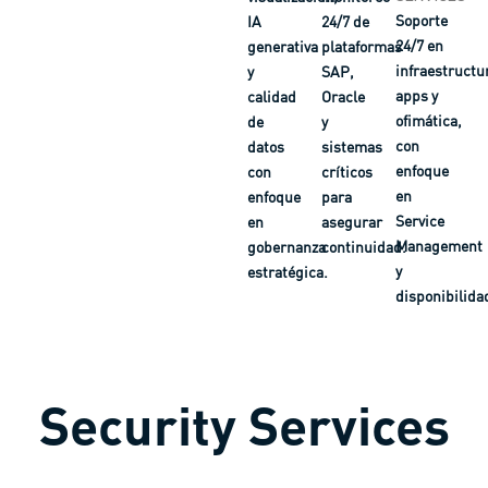
Soporte
IA
24/7 de
24/7 en
generativa
plataformas
infraestructu
y
SAP,
apps y
calidad
Oracle
ofimática,
de
y
con
datos
sistemas
enfoque
con
críticos
en
enfoque
para
Service
en
asegurar
Management
gobernanza
continuidad.
y
estratégica.
disponibilida
Security Services