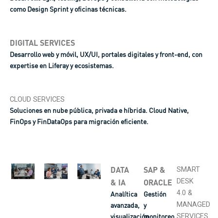
como Design Sprint y oficinas técnicas.
DIGITAL SERVICES
Desarrollo web y móvil, UX/UI, portales digitales y front-end, con
expertise en Liferay y ecosistemas.
CLOUD SERVICES
Soluciones en nube pública, privada e híbrida. Cloud Native,
FinOps y FinDataOps para migración eficiente.
DATA
SAP &
SMART
DESK
& IA
ORACLE
4.0 &
Analítica
Gestión
MANAGED
avanzada,
y
SERVICES
visualización,
monitoreo