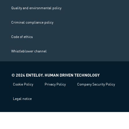
s
t
Quality and environmental policy
a
g
Criminal compliance policy
r
a
m
Code of ethics
Whistleblower channel
© 2024 ENTELGY. HUMAN DRIVEN TECHNOLOGY
Cookie Policy
Privacy Policy
Company Security Policy
Legal notice