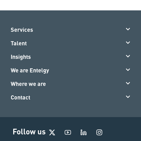
Services
Talent
Insights
We are Entelgy
Where we are
Contact
I
Follow us
n