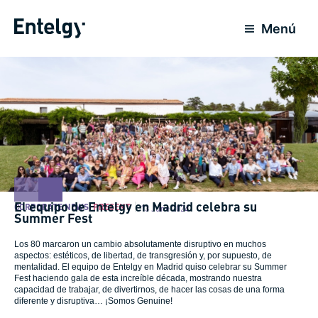
Skip
to
Menú
content
El equipo de Entelgy en Madrid celebra su
CORPORATE NEWS
,
PRESENT
13 June 2024
Summer Fest
Los 80 marcaron un cambio absolutamente disruptivo en muchos
aspectos: estéticos, de libertad, de transgresión y, por supuesto, de
mentalidad. El equipo de Entelgy en Madrid quiso celebrar su Summer
Fest haciendo gala de esta increíble década, mostrando nuestra
capacidad de trabajar, de divertirnos, de hacer las cosas de una forma
diferente y disruptiva… ¡Somos Genuine!