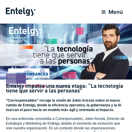
Skip
to
Menú
content
Entelgy impulsa una nueva etapa: “La tecnología
PRESENT
,
IN THE MEDIA
27 April 2026
tiene que servir a las personas”
“Corresponsables” recoge la visión de Jokin Ariceta sobre el nuevo
rumbo de Entelgy, donde la eficiencia operativa, la gobernanza y la IA
marcan el paso hacia un modelo más ágil y orientado al impacto.
En una entrevista concedida a Corresponsables, Jokin Ariceta, Director de
Estrategia y Marketing de Entelgy, detalla el momento de evolución que
vive nuestra organización. En un contexto donde las organizaciones