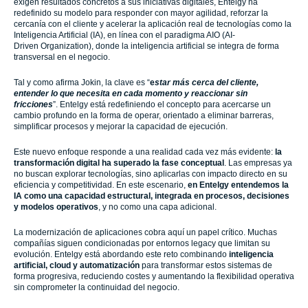
exigen resultados concretos a sus iniciativas digitales, Entelgy ha
redefinido su modelo para responder con mayor agilidad, reforzar la
cercanía con el cliente y acelerar la aplicación real de tecnologías como la
Inteligencia Artificial (IA), en línea con el paradigma AIO (AI-
Driven Organization), donde la inteligencia artificial se integra de forma
transversal en el negocio.
Tal y como afirma Jokin, la clave es “
e
star más cerca del cliente,
entender lo que necesita en cada momento y reaccionar sin
fricciones
”. Entelgy está redefiniendo el concepto para acercarse un
cambio profundo en la forma de operar, orientado a eliminar barreras,
simplificar procesos y mejorar la capacidad de ejecución.
Este nuevo enfoque responde a una realidad cada vez más evidente:
la
transformación digital ha superado la fase conceptual
. Las empresas ya
no buscan explorar tecnologías, sino aplicarlas con impacto directo en su
eficiencia y competitividad. En este escenario,
en Entelgy entendemos la
IA como una capacidad estructural, integrada en procesos, decisiones
y modelos operativos
, y no como una capa adicional.
La modernización de aplicaciones cobra aquí un papel crítico. Muchas
compañías siguen condicionadas por entornos legacy que limitan su
evolución. Entelgy está abordando este reto combinando
inteligencia
artificial, cloud y automatización
para transformar estos sistemas de
forma progresiva, reduciendo costes y aumentando la flexibilidad operativa
sin comprometer la continuidad del negocio.