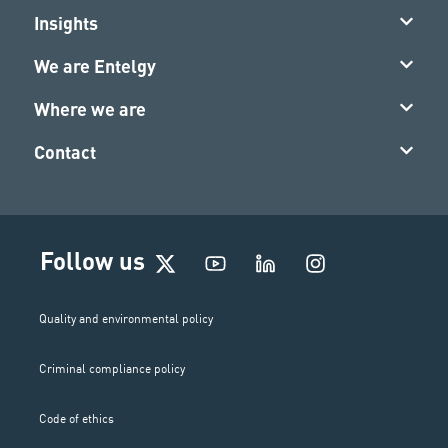
Insights
We are Entelgy
Where we are
Contact
I
Follow us
n
s
t
Quality and environmental policy
a
g
Criminal compliance policy
r
a
m
Code of ethics