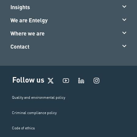
Insights
We are Entelgy
Where we are
Contact
I
Follow us
n
s
t
Quality and environmental policy
a
g
Criminal compliance policy
r
a
m
Code of ethics