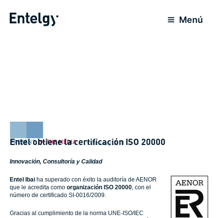
Skip
to
Menú
content
Entel obtiene la certificación ISO 20000
PRESENT
,
IN THE MEDIA
19 January 2010
Innovación, Consultoría y Calidad
Entel
Ibai
ha superado con éxito la auditoría de AENOR
que le acredita como
organización ISO 20000
, con el
número de certificado SI-0016/2009.
Gracias al cumplimiento de la norma UNE-ISO/IEC