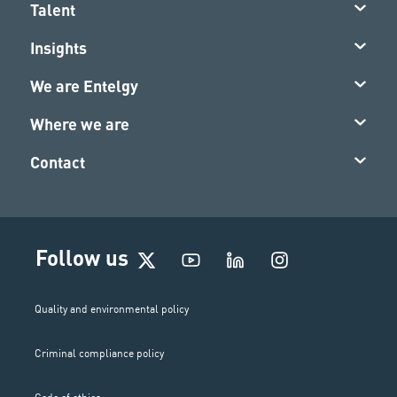
Talent
Insights
We are Entelgy
Where we are
Contact
I
Follow us
n
s
t
Quality and environmental policy
a
g
Criminal compliance policy
r
a