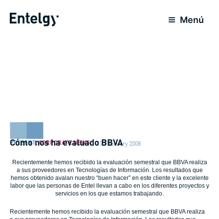
Skip
to
Menú
content
Cómo nos ha evaluado BBVA
PRESENT
,
CORPORATE NEWS
17 February 2008
Recientemente hemos recibido la evaluación semestral que BBVA realiza
a sus proveedores en Tecnologías de Información. Los resultados que
hemos obtenido avalan nuestro “buen hacer” en este cliente y la excelente
labor que las personas de Entel llevan a cabo en los diferentes proyectos y
servicios en los que estamos trabajando.
Recientemente hemos recibido la evaluación semestral que BBVA realiza