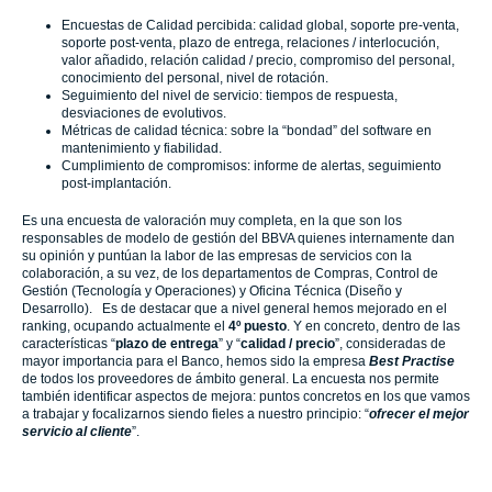
Encuestas de Calidad percibida: calidad global, soporte pre-venta,
soporte post-venta, plazo de entrega, relaciones / interlocución,
valor añadido, relación calidad / precio, compromiso del personal,
conocimiento del personal, nivel de rotación.
Seguimiento del nivel de servicio: tiempos de respuesta,
desviaciones de evolutivos.
Métricas de calidad técnica: sobre la “bondad” del software en
mantenimiento y fiabilidad.
Cumplimiento de compromisos: informe de alertas, seguimiento
post-implantación.
Es una encuesta de valoración muy completa, en la que son los
responsables de modelo de gestión del BBVA quienes internamente dan
su opinión y puntúan la labor de las empresas de servicios con la
colaboración, a su vez, de los departamentos de Compras, Control de
Gestión (Tecnología y Operaciones) y Oficina Técnica (Diseño y
Desarrollo). Es de destacar que a nivel general hemos mejorado en el
ranking, ocupando actualmente el
4º puesto
. Y en concreto, dentro de las
características “
plazo de entrega
” y “
calidad / precio
”, consideradas de
mayor importancia para el Banco, hemos sido la empresa
Best Practise
de todos los proveedores de ámbito general. La encuesta nos permite
también identificar aspectos de mejora: puntos concretos en los que vamos
a trabajar y focalizarnos siendo fieles a nuestro principio: “
ofrecer el mejor
servicio al cliente
”.