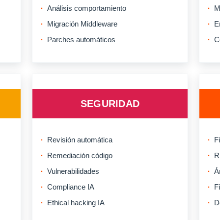
Análisis comportamiento
M
Migración Middleware
E
Parches automáticos
C
SEGURIDAD
Revisión automática
F
Remediación código
R
Vulnerabilidades
Á
Compliance IA
F
Ethical hacking IA
D