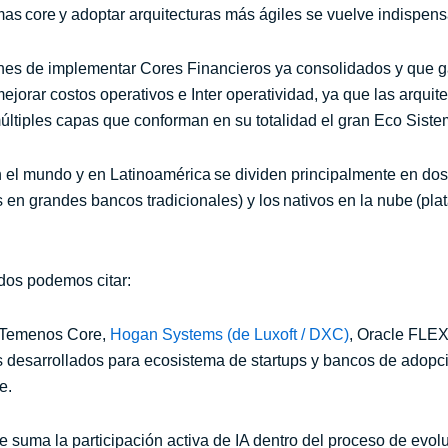
mas core y adoptar arquitecturas más ágiles se vuelve indispen
ones de implementar Cores Financieros ya consolidados y que g
mejorar costos operativos e Inter operatividad, ya que las arquit
ltiples capas que conforman en su totalidad el gran Eco Sistem
n el mundo y en Latinoamérica se dividen principalmente en dos
es en grandes bancos tradicionales) y los nativos en la nube (pl
dos podemos citar:
s, Temenos Core,
Hogan Systems (de Luxoft / DXC)
, Oracle FLE
s desarrollados para ecosistema de startups y bancos de adop
ne.
e suma la participación activa de IA dentro del proceso de evol