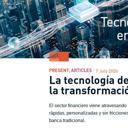
PRESENT
,
ARTICLES
7 July 2026
La tecnología d
la transformaci
El sector financiero viene atravesand
rápidas, personalizadas y sin friccion
banca tradicional.