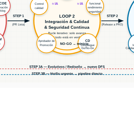
/COE
≈ IA
≈ IA
funcional
Control
ración
rendimiento
calidad
klog
seguridad
LOOP 2
STEP 1
STEP 2
Integración & Calidad
(PR Lista)
(Release a PRO)
& Seguridad Continua
Bucle iterativo: solo avanza
si todo está en verde
V
CD
Aprobador de
NO-GO → reinicio
n
Promoción
Despliegue
I
Go/No-Go
Calida
STEP 3A — Evolutivos / Rediseño → nuevo DFS
STEP 3B — Hotfix urgente → pipeline directo