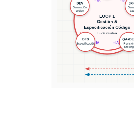
≈ IA
≈ IA
DEV
JP
Generación
Gene
código
bac
LOOP 1
Gestión &
Especificación Código
Bucle iterativo
DFS
QA+DE
≈ IA
≈ IA
Especificación
Revisió
backlog