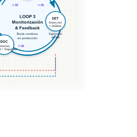
≈ IA
≈ IA
LOOP 3
DET
Monitorización
Detección
+ Análisis
& Feedback
Bucle continuo
Supervisor
decide
en producción
DOC
≈ IA
nformes
d + Seguridad