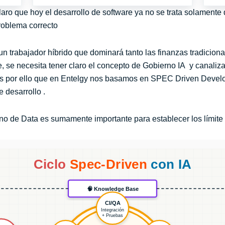
ro que hoy el desarrollo de software ya no se trata solamente 
 problema correcto
 un trabajador híbrido que dominará tanto las finanzas tradicio
e, se necesita tener claro el concepto de Gobierno IA y canali
es por ello que en Entelgy nos basamos en SPEC Driven Devel
 desarrollo .
o de Data es sumamente importante para establecer los límite 
Ciclo
Spec-Driven
con IA
🧠 Knowledge Base
CI/QA
Integración
+ Pruebas