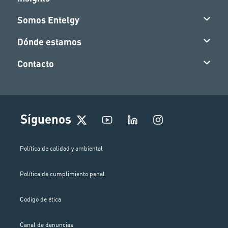
Somos Entelgy
Dónde estamos
Contacto
I
Síguenos
n
s
t
Política de calidad y ambiental
a
g
Política de cumplimiento penal
r
a
m
Codigo de ética
Canal de denuncias