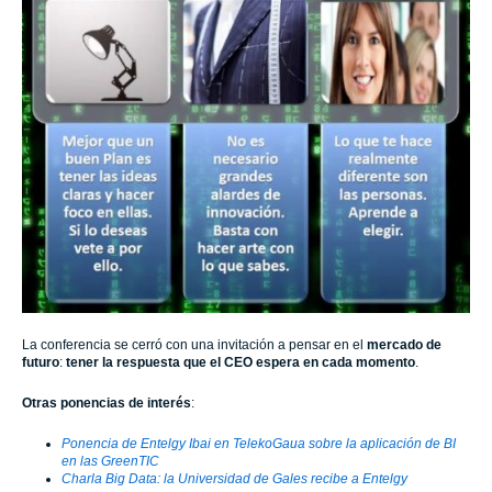
La conferencia se cerró con una invitación a pensar en el
mercado de
futuro
:
tener la respuesta que el CEO espera en cada momento
.
Otras ponencias de interés
:
Ponencia de Entelgy Ibai en TelekoGaua sobre la aplicación de BI
en las GreenTIC
Charla Big Data: la Universidad de Gales recibe a Entelgy