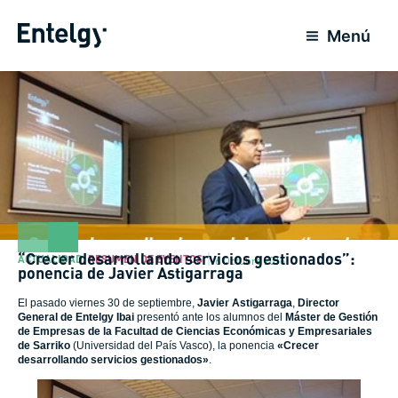
Ir
al
Menú
contenido
“Crecer desarrollando servicios gestionados”:
ACTUALIDAD
,
RESUMEN DE EVENTOS
6 Octubre 2016
ponencia de Javier Astigarraga
El pasado viernes 30 de septiembre,
Javier Astigarraga
,
Director
General de
Entelgy
Ibai
presentó ante los alumnos del
Máster de Gestión
de Empresas de la Facultad de Ciencias Económicas y Empresariales
de Sarriko
(Universidad del País Vasco), la ponencia
«Crecer
desarrollando servicios gestionados»
.