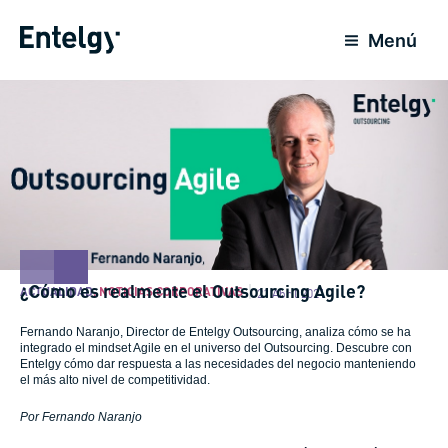
Ir
al
Menú
contenido
¿Cómo es realmente el Outsourcing Agile?
ACTUALIDAD
,
NOTICIAS CORPORATIVAS
21 Abril 2021
Fernando Naranjo, Director de Entelgy Outsourcing, analiza cómo se ha
integrado el mindset Agile en el universo del Outsourcing. Descubre con
Entelgy cómo dar respuesta a las necesidades del negocio manteniendo
el más alto nivel de competitividad.
Por Fernando Naranjo