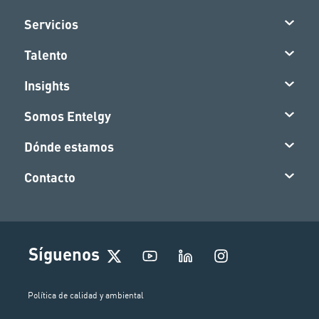
Servicios
Talento
Insights
Somos Entelgy
Dónde estamos
Contacto
I
Síguenos
n
s
t
Política de calidad y ambiental
a