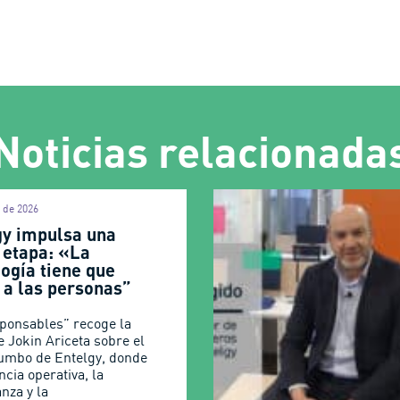
Noticias relacionada
l de 2026
gy impulsa una
 etapa: «La
ogía tiene que
r a las personas”
ponsables” recoge la
e Jokin Ariceta sobre el
umbo de Entelgy, donde
encia operativa, la
nza y la