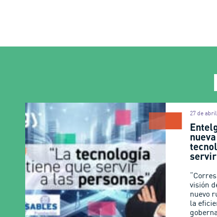
27 de abri
Entel
nueva
tecnol
servi
“Corres
visión d
nuevo r
la efici
goberna