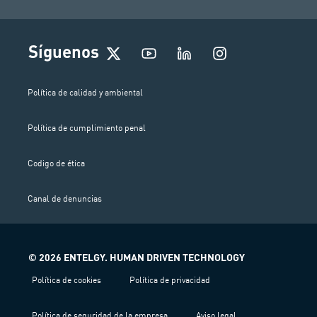
I
Síguenos
n
s
t
Política de calidad y ambiental
a
g
Política de cumplimiento penal
r
a
m
Codigo de ética
Canal de denuncias
© 2026 ENTELGY. HUMAN DRIVEN TECHNOLOGY
Política de cookies
Política de privacidad
Política de seguridad de la empresa
Aviso legal