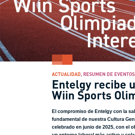
ACTUALIDAD
,
RESUMEN DE EVENTOS
Entelgy recibe u
Wiin Sports Oli
El compromiso de Entelgy con la sal
fundamental de nuestra Cultura Genu
celebrado en junio de 2025, con el o
un entorno laboral más activo y cola