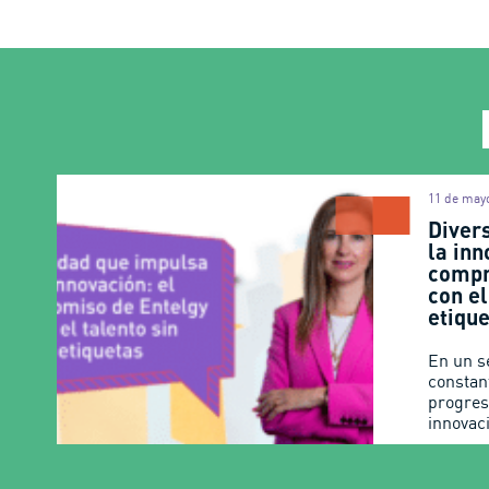
11 de may
Diver
la inn
compr
con el
etiqu
En un s
constant
progres
innovaci