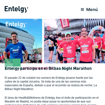
Ir
al
Menú
contenido
Entelgy participa en el Bilbao Night Marathon
ACTUALIDAD
,
RESUMEN DE EVENTOS
1 Noviembre 2023
El pasado 22 de octubre los runners de Entelgy pisaron fuerte por las
calles de la capital vizcaína. Se trata de una de las carreras más
especiales de España, debido a que el recorrido se realiza de noche: La
Bilbao Night Marathon.
El área de Health&Wellness de Entelgy, tras el éxito de participación en el
Maratón de Madrid, no podía dejar pasar la oportunidad de que sus