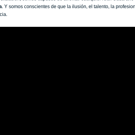
a
. Y somos conscientes de que la ilusión, el talento, la profesio
cia.