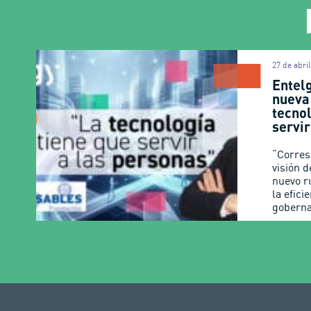
27 de abri
Entel
nueva
tecnol
servi
“Corres
visión d
nuevo r
la efici
goberna