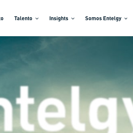
to
Talento
Insights
Somos Entelgy