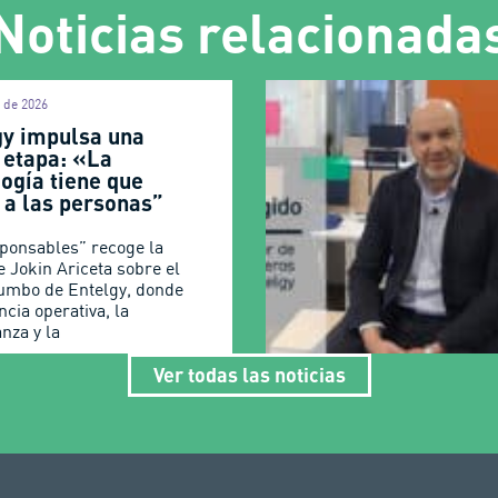
Noticias relacionada
l de 2026
gy impulsa una
 etapa: «La
ogía tiene que
r a las personas”
ponsables” recoge la
e Jokin Ariceta sobre el
umbo de Entelgy, donde
encia operativa, la
nza y la
Ver todas las noticias