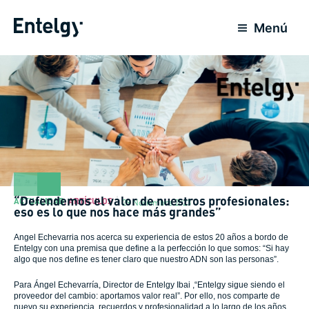
Ir
al
Menú
contenido
“Defendemos el valor de nuestros profesionales:
ACTUALIDAD
,
ARTÍCULOS
29 Noviembre 2023
eso es lo que nos hace más grandes”
Angel Echevarria nos acerca su experiencia de estos 20 años a bordo de
Entelgy con una premisa que define a la perfección lo que somos: “Si hay
algo que nos define es tener claro que nuestro ADN son las personas”.
Para Ángel Echevarría, Director de Entelgy Ibai ,“Entelgy sigue siendo el
proveedor del cambio: aportamos valor real”. Por ello, nos comparte de
nuevo su experiencia, recuerdos y profesionalidad a lo largo de los años,