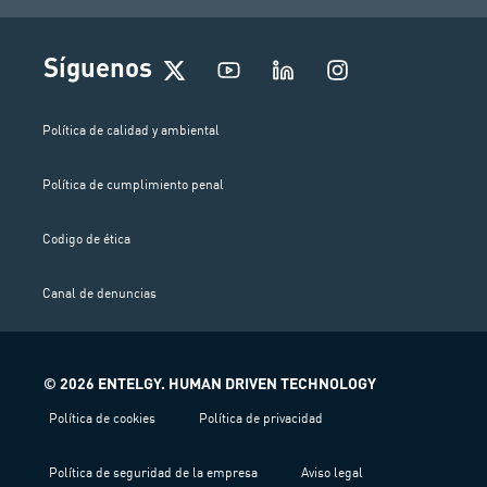
I
Síguenos
n
s
t
Política de calidad y ambiental
a
g
Política de cumplimiento penal
r
a
m
Codigo de ética
Canal de denuncias
© 2026 ENTELGY. HUMAN DRIVEN TECHNOLOGY
Política de cookies
Política de privacidad
Política de seguridad de la empresa
Aviso legal