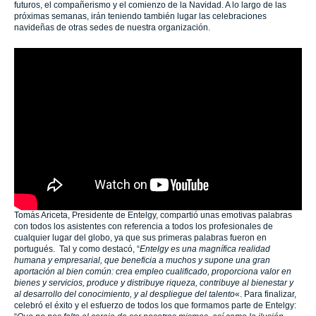
futuros, el compañerismo y el comienzo de la Navidad. A lo largo de las
próximas semanas, irán teniendo también lugar las celebraciones
navideñas de otras sedes de nuestra organización.
Tomás Ariceta, Presidente de Entelgy, compartió unas emotivas palabras
con todos los asistentes con referencia a todos los profesionales de
cualquier lugar del globo, ya que sus primeras palabras fueron en
portugués. Tal y como destacó, “
Entelgy es una magnífica realidad
humana y empresarial, que beneficia a muchos y supone una gran
aportación al bien común: crea empleo cualificado, proporciona valor en
bienes y servicios, produce y distribuye riqueza, contribuye al bienestar y
al desarrollo del conocimiento, y al despliegue del talento
«. Para finalizar,
celebró el éxito y el esfuerzo de todos los que formamos parte de Entelgy: