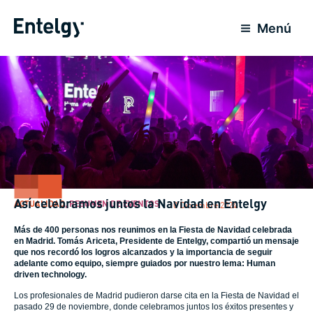
Ir
al
Menú
contenido
Así celebramos juntos la Navidad en Entelgy
ACTUALIDAD
,
RESUMEN DE EVENTOS
10 Diciembre 2024
Más de 400 personas nos reunimos en la Fiesta de Navidad celebrada
en Madrid. Tomás Ariceta, Presidente de Entelgy, compartió un mensaje
que nos recordó los logros alcanzados y la importancia de seguir
adelante como equipo, siempre guiados por nuestro lema: Human
driven technology.
Los profesionales de Madrid pudieron darse cita en la Fiesta de Navidad el
pasado 29 de noviembre, donde celebramos juntos los éxitos presentes y