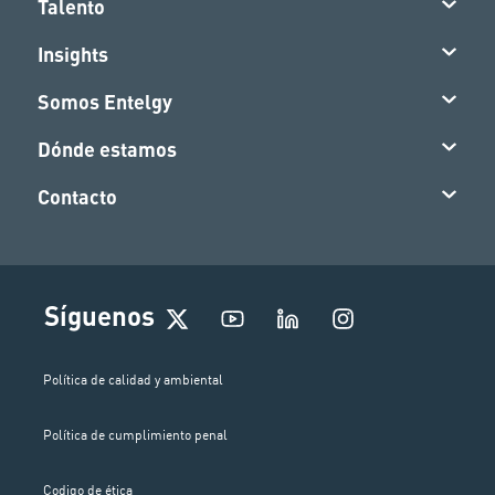
Talento
Insights
Somos Entelgy
Dónde estamos
Contacto
I
Síguenos
n
s
t
Política de calidad y ambiental
a
g
Política de cumplimiento penal
r
a
m
Codigo de ética