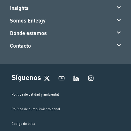
Insights
Somos Entelgy
Dónde estamos
Contacto
I
Síguenos
n
s
t
Política de calidad y ambiental
a
g
Política de cumplimiento penal
r
a
m
Codigo de ética