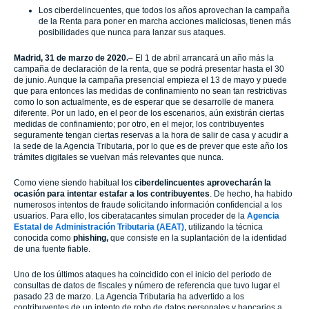
Los ciberdelincuentes, que todos los años aprovechan la campaña
de la Renta para poner en marcha acciones maliciosas, tienen más
posibilidades que nunca para lanzar sus ataques.
Madrid, 31 de marzo de 2020.
–
El 1 de abril arrancará un año más la
campaña de declaración de la renta, que se podrá presentar hasta el 30
de junio. Aunque la campaña presencial empieza el 13 de mayo y puede
que para entonces las medidas de confinamiento no sean tan restrictivas
como lo son actualmente, es de esperar que se desarrolle de manera
diferente. Por un lado, en el peor de los escenarios, aún existirán ciertas
medidas de confinamiento; por otro, en el mejor, los contribuyentes
seguramente tengan ciertas reservas a la hora de salir de casa y acudir a
la sede de la Agencia Tributaria, por lo que es de prever que este año los
trámites digitales se vuelvan más relevantes que nunca.
Como viene siendo habitual los
ciberdelincuentes aprovecharán la
ocasión para intentar estafar a los contribuyentes
. De hecho, ha habido
numerosos intentos de fraude solicitando información confidencial a los
usuarios. Para ello, los ciberatacantes simulan proceder de la
Agencia
Estatal de Administración Tributaria (AEAT)
, utilizando la técnica
conocida como
phishing,
que consiste en la suplantación de la identidad
de una fuente fiable.
Uno de los últimos ataques ha coincidido con el inicio del periodo de
consultas de datos de fiscales y número de referencia que tuvo lugar el
pasado 23 de marzo. La Agencia Tributaria ha advertido a los
contribuyentes de un intento de robo de datos personales y bancarios a