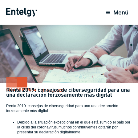
Ir
al
Menú
contenido
Renta 2019: consejos de ciberseguridad para una
SALA DE PRENSA
31 Marzo 2020
una declaración forzosamente más digital
Renta 2019: consejos de ciberseguridad para una una declaración
forzosamente más digital
Debido a la situación excepcional en el que está sumido el país por
la crisis del coronavirus, muchos contribuyentes optarán por
presentar su declaración digitalmente.