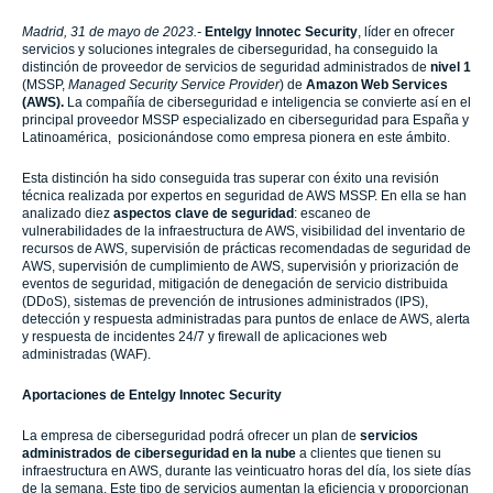
Madrid, 31 de mayo de 2023.-
Entelgy Innotec Security
,
líder en ofrecer
servicios y soluciones integrales de ciberseguridad,
ha conseguido la
distinción de proveedor de servicios de seguridad administrados de
nivel 1
(MSSP,
Managed Security Service Provider
)
de
Amazon Web Services
(AWS).
La compañía de ciberseguridad e inteligencia se convierte así en el
principal proveedor MSSP especializado en ciberseguridad para España y
Latinoamérica, posicionándose como empresa pionera en este ámbito.
Esta distinción ha sido conseguida tras superar con éxito una revisión
técnica realizada por expertos en seguridad de AWS MSSP. En ella se han
analizado diez
aspectos clave de seguridad
: escaneo de
vulnerabilidades de la infraestructura de AWS, visibilidad del inventario de
recursos de AWS, supervisión de prácticas recomendadas de seguridad de
AWS, supervisión de cumplimiento de AWS, supervisión y priorización de
eventos de seguridad, mitigación de denegación de servicio distribuida
(DDoS), sistemas de prevención de intrusiones administrados (IPS),
detección y respuesta administradas para puntos de enlace de AWS, alerta
y respuesta de incidentes 24/7 y firewall de aplicaciones web
administradas (WAF).
Aportaciones de Entelgy Innotec Security
La empresa de ciberseguridad podrá ofrecer un plan de
servicios
administrados de ciberseguridad en la nube
a clientes que tienen su
infraestructura en AWS, durante las veinticuatro horas del día, los siete días
de la semana. Este tipo de servicios aumentan la eficiencia y proporcionan