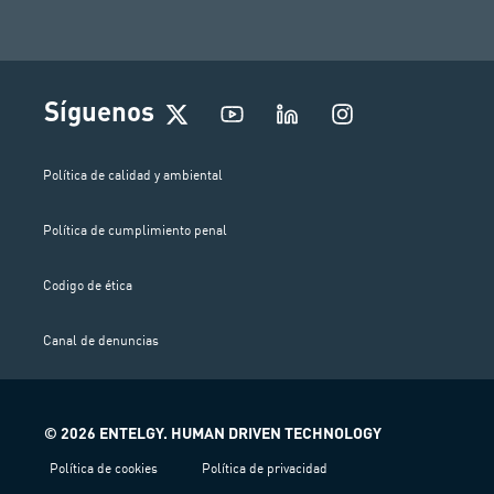
I
Síguenos
n
s
t
Política de calidad y ambiental
a
g
Política de cumplimiento penal
r
a
m
Codigo de ética
Canal de denuncias
© 2026 ENTELGY. HUMAN DRIVEN TECHNOLOGY
Política de cookies
Política de privacidad