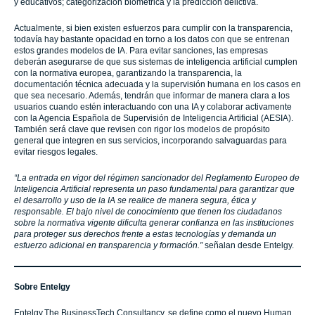
y educativos; categorización biométrica y la predicción delictiva.
Actualmente, si bien existen esfuerzos para cumplir con la transparencia,
todavía hay bastante opacidad en torno a los datos con que se entrenan
estos grandes modelos de IA. Para evitar sanciones, las empresas
deberán asegurarse de que sus sistemas de inteligencia artificial cumplen
con la normativa europea, garantizando la transparencia, la
documentación técnica adecuada y la supervisión humana en los casos en
que sea necesario. Además, tendrán que informar de manera clara a los
usuarios cuando estén interactuando con una IA y colaborar activamente
con la Agencia Española de Supervisión de Inteligencia Artificial (AESIA).
También será clave que revisen con rigor los modelos de propósito
general que integren en sus servicios, incorporando salvaguardas para
evitar riesgos legales.
“La entrada en vigor del régimen sancionador del Reglamento Europeo de
Inteligencia Artificial representa un paso fundamental para garantizar que
el desarrollo y uso de la IA se realice de manera segura, ética y
responsable. El bajo nivel de conocimiento que tienen los ciudadanos
sobre la normativa vigente dificulta generar confianza en las instituciones
para proteger sus derechos frente a estas tecnologías y demanda un
esfuerzo adicional en transparencia y formación.”
señalan desde Entelgy.
Sobre Entelgy
Entelgy,The BusinessTech Consultancy, se define como el nuevo Human