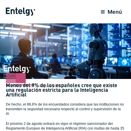
Ir
al
Menú
contenido
Menos del 9% de los españoles cree que existe
SALA DE PRENSA
1 Agosto 2025
una regulación estricta para la Inteligencia
Artificial
De hecho, el 88,6% de los encuestados considera que las instituciones no
transmiten la seguridad necesaria respecto al control y supervisión de la
IA
El próximo 2 de agosto entrará en vigor el régimen sancionador del
Reglamento Europeo de Inteligencia Artificial (RIA) con multas de hasta 35