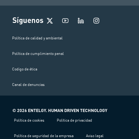
I
Síguenos
n
s
t
Política de calidad y ambiental
a
g
Política de cumplimiento penal
r
a
m
Codigo de ética
Canal de denuncias
© 2026 ENTELGY. HUMAN DRIVEN TECHNOLOGY
Política de cookies
Política de privacidad
Política de seguridad de la empresa
Aviso legal