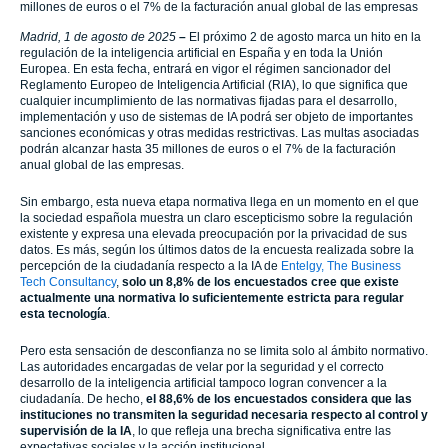
millones de euros o el 7% de la facturación anual global de las empresas
Madrid, 1 de agosto de 2025
–
El próximo 2 de agosto marca un hito en la
regulación de la inteligencia artificial en España y en toda la Unión
Europea. En esta fecha, entrará en vigor el régimen sancionador del
Reglamento Europeo de Inteligencia Artificial (RIA), lo que significa que
cualquier incumplimiento de las normativas fijadas para el desarrollo,
implementación y uso de sistemas de IA podrá ser objeto de importantes
sanciones económicas y otras medidas restrictivas. Las multas asociadas
podrán alcanzar hasta 35 millones de euros o el 7% de la facturación
anual global de las empresas.
Sin embargo, esta nueva etapa normativa llega en un momento en el que
la sociedad española muestra un claro escepticismo sobre la regulación
existente y expresa una elevada preocupación por la privacidad de sus
datos. Es más, según los últimos datos de la encuesta realizada sobre la
percepción de la ciudadanía respecto a la IA de
Entelgy, The Business
Tech Consultancy
,
solo un 8,8% de los encuestados cree que existe
actualmente una normativa lo suficientemente estricta para regular
esta tecnología
.
Pero esta sensación de desconfianza no se limita solo al ámbito normativo.
Las autoridades encargadas de velar por la seguridad y el correcto
desarrollo de la inteligencia artificial tampoco logran convencer a la
ciudadanía. De hecho,
el 88,6% de los encuestados considera que las
instituciones no transmiten la seguridad necesaria respecto al control y
supervisión de la IA
, lo que refleja una brecha significativa entre las
expectativas sociales y la acción institucional.