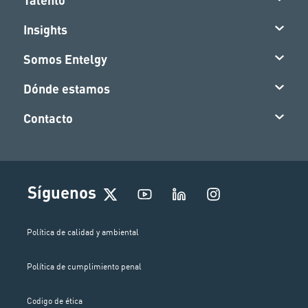
Insights
Somos Entelgy
Dónde estamos
Contacto
I
Síguenos
n
s
t
Política de calidad y ambiental
a
g
Política de cumplimiento penal
r
a
m
Codigo de ética