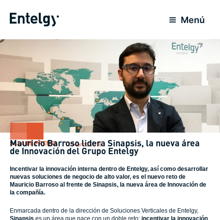
Ir
al
Menú
contenido
Mauricio Barroso lidera Sinapsis, la nueva área
SALA DE PRENSA
13 Marzo 2018
de Innovación del Grupo Entelgy
Incentivar la innovación interna dentro de Entelgy, así como desarrollar
nuevas soluciones de negocio de alto valor, es el nuevo reto de
Mauricio Barroso al frente de Sinapsis, la nueva área de Innovación de
la compañía.
Enmarcada dentro de la dirección de Soluciones Verticales de Entelgy,
Sinapsis
es un área que nace con un doble reto:
incentivar la innovación