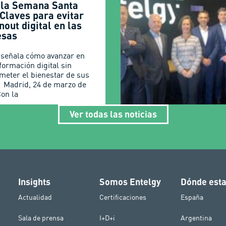
 la Semana Santa
Claves para evitar
nout digital en las
esas
 señala cómo avanzar en
formación digital sin
eter el bienestar de sus
 Madrid, 24 de marzo de
Con la
Ver todas las noticias
Insights
Somos Entelgy
Dónde est
Actualidad
Certificaciones
España
Sala de prensa
I+D+i
Argentina