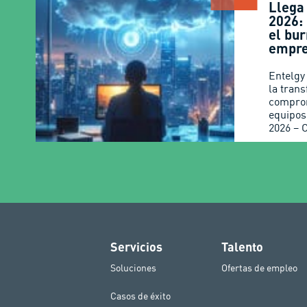
Llega
2026: 
el bur
empr
Entelgy
la trans
comprom
equipos
2026 – 
Servicios
Talento
Soluciones
Ofertas de empleo
Casos de éxito