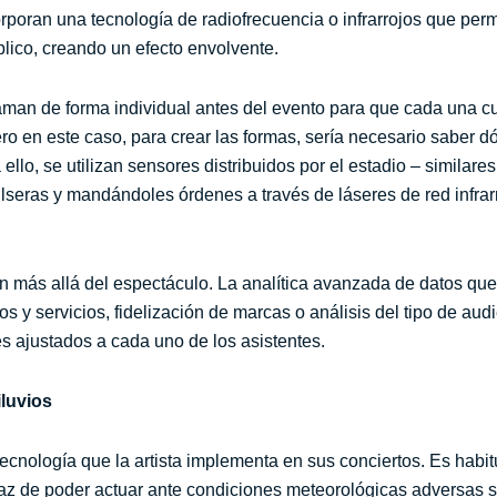
rporan una tecnología de radiofrecuencia o infrarrojos que per
blico, creando un efecto envolvente.
man de forma individual antes del evento para que cada una c
ro en este caso, para crear las formas, sería necesario saber 
ello, se utilizan sensores distribuidos por el estadio – similar
seras y mandándoles órdenes a través de láseres de red infrarr
an más allá del espectáculo. La analítica avanzada de datos qu
s y servicios, fidelización de marcas o análisis del tipo de aud
s ajustados a cada uno de los asistentes.
luvios
tecnología que la artista implementa en sus conciertos. Es habitu
az de poder actuar ante condiciones meteorológicas adversas si