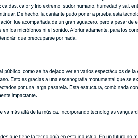
s: caídas, calor y frío extremo, sudor humano, humedad y sal, en
tinuar. De hecho, la cantante pudo poner a prueba esta tecnol
ación fue acompañada de un gran aguacero, pero a pesar de ello
e en los micrófonos ni el sonido. Afortunadamente, para los con
o tendrán que preocuparse por nada.
al público, como se ha dejado ver en varios espectáculos de la 
so. Esto es gracias a una escenografía monumental que se ext
ctados por una larga pasarela. Esta estructura, combinada con
mente impactante.
e va más allá de la música, incorporando tecnologías vanguard
ades que tiene la tecnología en esta industria. En un futuro no