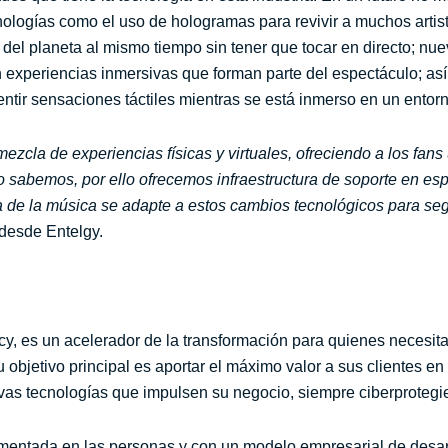
cnologías como el uso de hologramas para revivir a muchos arti
s del planeta al mismo tiempo sin tener que tocar en directo; n
n experiencias inmersivas que forman parte del espectáculo; as
entir sensaciones táctiles mientras se está inmerso en un entorno
 mezcla de experiencias físicas y virtuales, ofreciendo a los fa
lo sabemos, por ello ofrecemos infraestructura de soporte en es
ia de la música se adapte a estos cambios tecnológicos para seg
 desde Entelgy.
y, es un acelerador de la transformación para quienes necesita
bjetivo principal es aportar el máximo valor a sus clientes en
as tecnologías que impulsen su negocio, siempre ciberprotegie
entada en las personas y con un modelo empresarial de desarro