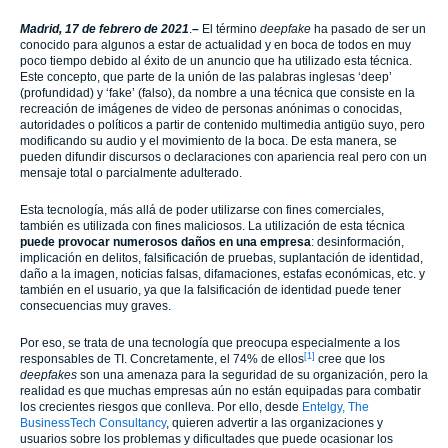
Madrid, 17 de febrero de 2021
.
–
El término
deepfake
ha pasado de ser un
conocido para algunos a estar de actualidad y en boca de todos en muy
poco tiempo debido al éxito de un anuncio que ha utilizado esta técnica.
Este concepto, que parte de la unión de las palabras inglesas ‘deep’
(profundidad) y ‘fake’ (falso), da nombre a una técnica que consiste en la
recreación de imágenes de video de personas anónimas o conocidas,
autoridades o políticos a partir de contenido multimedia antigüo suyo, pero
modificando su audio y el movimiento de la boca. De esta manera, se
pueden difundir discursos o declaraciones con apariencia real pero con un
mensaje total o parcialmente adulterado.
Esta tecnología, más allá de poder utilizarse con fines comerciales,
también es utilizada con fines maliciosos. La utilización de esta técnica
puede provocar numerosos daños en una empresa
: desinformación,
implicación en delitos, falsificación de pruebas, suplantación de identidad,
daño a la imagen, noticias falsas, difamaciones, estafas económicas, etc. y
también en el usuario, ya que la falsificación de identidad puede tener
consecuencias muy graves.
Por eso, se trata de una tecnología que preocupa especialmente a los
[1]
responsables de TI. Concretamente, el 74% de ellos
cree que los
deepfakes
son una amenaza para la seguridad de su organización, pero la
realidad es que muchas empresas aún no están equipadas para combatir
los crecientes riesgos que conlleva. Por ello, desde
Entelgy, The
BusinessTech Consultancy
, quieren advertir a las organizaciones y
usuarios sobre los problemas y dificultades que puede ocasionar los