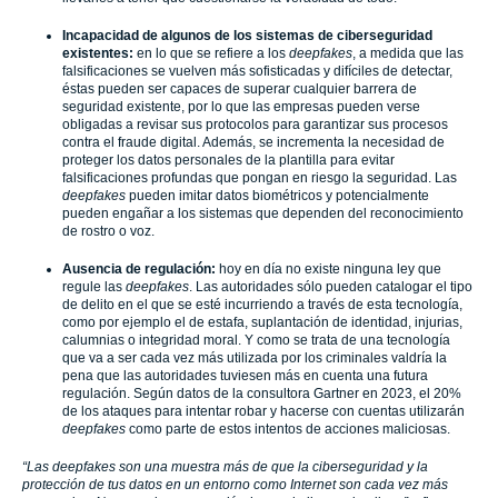
Incapacidad de algunos de los sistemas de ciberseguridad
existentes:
en lo que se refiere a los
deepfakes
, a medida que las
falsificaciones se vuelven más sofisticadas y difíciles de detectar,
éstas pueden ser capaces de superar cualquier barrera de
seguridad existente, por lo que las empresas pueden verse
obligadas a revisar sus protocolos para garantizar sus procesos
contra el fraude digital. Además, se incrementa la necesidad de
proteger los datos personales de la plantilla para evitar
falsificaciones profundas que pongan en riesgo la seguridad. Las
deepfakes
pueden imitar datos biométricos y potencialmente
pueden engañar a los sistemas que dependen del reconocimiento
de rostro o voz.
Ausencia de regulación:
hoy en día no existe ninguna ley que
regule las
deepfakes
. Las autoridades sólo pueden catalogar el tipo
de delito en el que se esté incurriendo a través de esta tecnología,
como por ejemplo el de estafa, suplantación de identidad, injurias,
calumnias o integridad moral. Y como se trata de una tecnología
que va a ser cada vez más utilizada por los criminales valdría la
pena que las autoridades tuviesen más en cuenta una futura
regulación. Según datos de la consultora Gartner en 2023, el 20%
de los ataques para intentar robar y hacerse con cuentas utilizarán
deepfakes
como parte de estos intentos de acciones maliciosas.
“Las deepfakes son una muestra más de que la ciberseguridad y la
protección de tus datos en un entorno como Internet son cada vez más