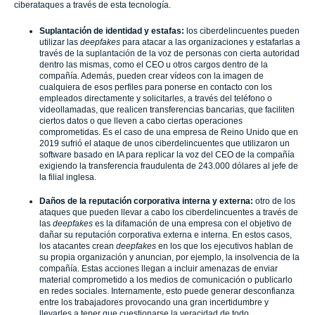
ciberataques a través de esta tecnología.
Suplantación de identidad y estafas:
los ciberdelincuentes pueden
utilizar las
deepfakes
para atacar a las organizaciones y estafarlas a
través de la suplantación de la voz de personas con cierta autoridad
dentro las mismas, como el CEO u otros cargos dentro de la
compañía. Además, pueden crear vídeos con la imagen de
cualquiera de esos perfiles para ponerse en contacto con los
empleados directamente y solicitarles, a través del teléfono o
videollamadas, que realicen transferencias bancarias, que faciliten
ciertos datos o que lleven a cabo ciertas operaciones
comprometidas. Es el caso de una empresa de Reino Unido que en
2019 sufrió el ataque de unos ciberdelincuentes que utilizaron un
software basado en IA para replicar la voz del CEO de la compañía
exigiendo la transferencia fraudulenta de 243.000 dólares al jefe de
la filial inglesa.
Daños de la reputación corporativa interna y externa:
otro de los
ataques que pueden llevar a cabo los ciberdelincuentes a través de
las
deepfakes
es la difamación de una empresa con el objetivo de
dañar su reputación corporativa externa e interna. En estos casos,
los atacantes crean
deepfakes
en los que los ejecutivos hablan de
su propia organización y anuncian, por ejemplo, la insolvencia de la
compañía. Estas acciones llegan a incluir amenazas de enviar
material comprometido a los medios de comunicación o publicarlo
en redes sociales. Internamente, esto puede generar desconfianza
entre los trabajadores provocando una gran incertidumbre y
llevarles a tener que cuestionarse la veracidad de todo.