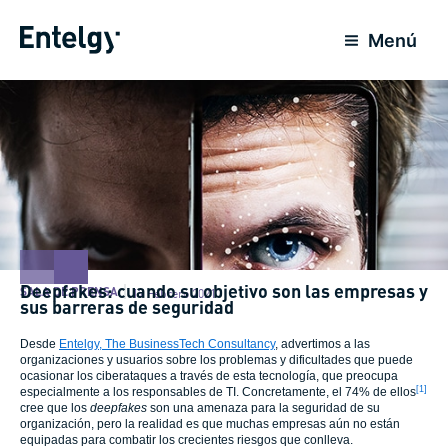
Ir
al
Menú
contenido
Deepfakes: cuando su objetivo son las empresas y
SALA DE PRENSA
17 Febrero 2021
sus barreras de seguridad
Desde
Entelgy, The BusinessTech Consultancy
, advertimos a las
organizaciones y usuarios sobre los problemas y dificultades que puede
ocasionar los ciberataques a través de esta tecnología, que preocupa
[1]
especialmente a los responsables de TI. Concretamente, el 74% de ellos
cree que los
deepfakes
son una amenaza para la seguridad de su
organización, pero la realidad es que muchas empresas aún no están
equipadas para combatir los crecientes riesgos que conlleva.