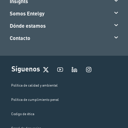
Insights
Somos Entelgy
Dónde estamos
Contacto
I
Síguenos
n
s
t
Política de calidad y ambiental
a
g
Política de cumplimiento penal
r
a
m
Codigo de ética