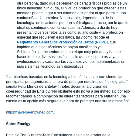
otra persona, dado que dependen de características propias de un
único individuo. Sin duda, el nivel de protección que ofrecen estas
medidas puede llegar a ser altamente superior al que permite una
contraseña alfanumérica. No obstante, dependiendo de la
tecnología, en ocasiones pueden sufrir alguna brecha, por lo que lo
ideal es combinarlo con la contraseña. Además, a día de hoy
presentan diversos retos tales como su alto coste y la protección
especial que requieren esos datos, tal y como recoge el
Reglamento General de Protección de Datos (RGPD)
, que
impiden que estas técnicas se hayan masificado ya.
Si bien aún se encuentran en una etapa muy primaria y han de
hacer frente a diversos obstáculos, lo que se espera es vayan
evolucionando y cada vez las vayamos viendo implementadas en
más sistemas, tecnologías y dispositivos.
“Las técnicas basadas en la tecnología biométrica acabarán siendo las
principales protagonistas a la hora de proteger nuestros perfiles digitales”,
señala Félix Muñoz de Entelgy Innotec Security, la división de
ciberseguridad de Entelgy. “No obstante esto no va a ser inmediato por eso
recomendamos la combinación de diferentes factores para entrar en una
cuenta es la opción más segura a la hora de proteger nuestra información”.
https://haveibeenpwned.com/
Sobre Entelgy
Entelgy, The BusinessTech Consultancy, es un acelerador de la