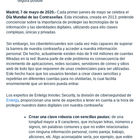
segura posible
Madrid, 7 de mayo de 2020.-
Cada primer jueves de mayo se celebra el
Día Mundial de las Contraseñas
. Esta iniciativa, creada en 2013, pretende
concienciar sobre la importancia de proteger las tecnologías de la
información y las identidades digitales, utilizando para ello claves
complejas, únicas y privadas.
Sin embargo, los ciberdelincuentes son cada vez más capaces de superar
la barrera de nuestra contraseña y acceder a nuestra información
personal. De hecho, actualmente existen más de 9 mil millones de cuentas
filtradas en la red.
Buena parte de este problema es consecuencia del
incremento de aplicaciones, redes sociales, servidores de correo y sitios
web de todo tipo que requieren de unas credenciales para ser utilizadas.
Este hecho hace que los usuarios tiendan a crear claves sencillas y
repetirlas en diferentes cuentas para no olvidarlas, lo cual facilita
enormemente que un tercero pueda entrar.
Los expertos de Entelgy Innotec Security, la división de ciberseguridad de
Entelgy
, proporcionan una serie de aspectos a tener en cuenta a la hora de
proteger nuestros datos digitales con nuestra contraseña:
Crear una clave robusta con sencillas pautas:
de una
longitud mayor a 8 caracteres, que incluyan letras, números y
signos, sin palabras comunes y que no estén relacionadas
con ninguna información personal, como pareja, trabajo,
aficiones, etc. Algo aconsejable sería, por ejemplo, que estén