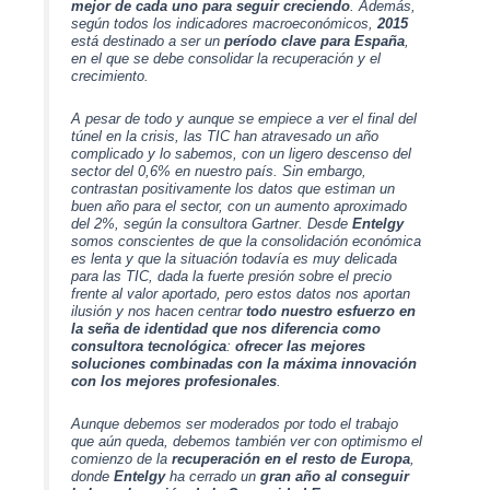
mejor de cada uno para seguir creciendo
. Además,
según todos los indicadores macroeconómicos,
2015
está destinado a ser un
período clave para España
,
en el que se debe consolidar la recuperación y el
crecimiento.
A pesar de todo y aunque se empiece a ver el final del
túnel en la crisis, las TIC han atravesado un año
complicado y lo sabemos, con un ligero descenso del
sector del 0,6% en nuestro país. Sin embargo,
contrastan positivamente los datos que estiman un
buen año para el sector, con un aumento aproximado
del 2%, según la consultora Gartner. Desde
Entelgy
somos conscientes de que la consolidación económica
es lenta y que la situación todavía es muy delicada
para las TIC, dada la fuerte presión sobre el precio
frente al valor aportado, pero estos datos nos aportan
ilusión y nos hacen centrar
todo nuestro esfuerzo en
la seña de identidad que nos diferencia como
consultora tecnológica
:
ofrecer las mejores
soluciones combinadas con la máxima innovación
con los mejores profesionales
.
Aunque debemos ser moderados por todo el trabajo
que aún queda, debemos también ver con optimismo el
comienzo de la
recuperación en el resto de Europa
,
donde
Entelgy
ha cerrado un
gran año al conseguir