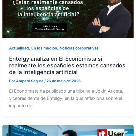
,
,
Actualidad
En los medios
Noticias corporativas
Entelgy analiza en El Economista si
realmente los españoles estamos cansados
de la inteligencia artificial
Por
Amparo Segura
/
26 de maio de 2026
El Economista ha publicado una tribuna a Jokin Ariceta,
vicepresidente de Entelgy, en la que reflexiona sobre el
impacto de