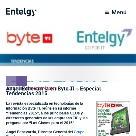
Ir
para
Menú
o
conteúdo
Ángel Echevarría en Byte TI – Especial
ACTUALIDAD
,
EN LOS MEDIOS
1 Fevereiro 2015
Tendencias 2015
La revista especializada en tecnologías de la
información Byte TI, reúne en su informe
“Tendencias 2015”, a los principales CEOs y
directores generales de las empresas TIC y les
pregunta por “Las Claves para el 2015”.
Ángel Echevarría
,
Director General del
Grupo