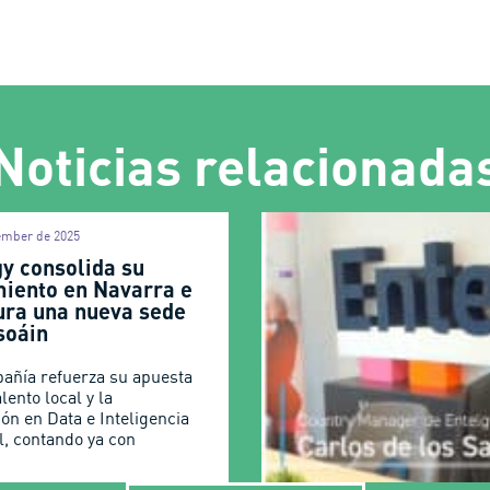
Noticias relacionada
ember de 2025
gy consolida su
miento en Navarra e
ura una nueva sede
soáin
añía refuerza su apuesta
alento local y la
ón en Data e Inteligencia
al, contando ya con