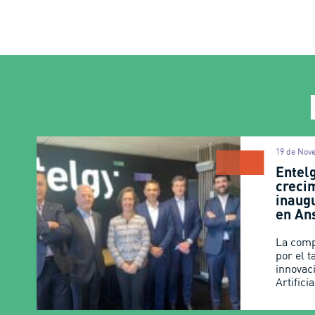
19 de Nov
Entel
creci
inaug
en An
La comp
por el t
innovaci
Artifici