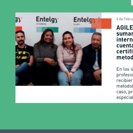
4 de Febru
AGILE
suman
inter
cuent
certif
metod
En los 
profesi
recibier
metodol
caso, p
especia