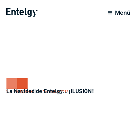
Skip
to
Menú
content
La Navidad de Entelgy… ¡ILUSIÓN!
SIN CATEGORÍA
20 December 2012