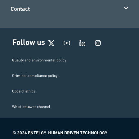
Contact
I
Follow us
n
s
t
Quality and environmental policy
a
g
Criminal compliance policy
r
a
m
Code of ethics
Whistleblower channel
© 2024 ENTELGY. HUMAN DRIVEN TECHNOLOGY