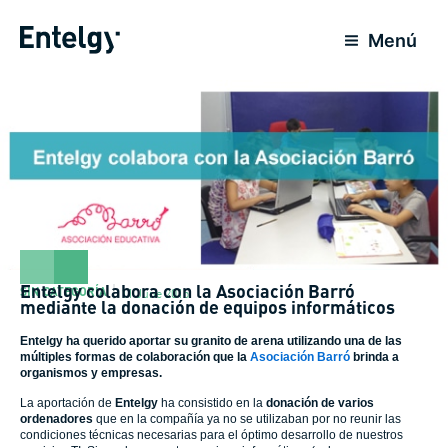
Skip
to
Menú
content
Entelgy colabora con la Asociación Barró
SIN CATEGORÍA
11 June 2015
mediante la donación de equipos informáticos
Entelgy ha querido aportar su granito de arena utilizando una de las
múltiples formas de colaboración que la
Asociación Barró
brinda a
organismos y empresas.
La aportación de
Entelgy
ha consistido en la
donación de varios
ordenadores
que en la compañía ya no se utilizaban por no reunir las
condiciones técnicas necesarias para el óptimo desarrollo de nuestros