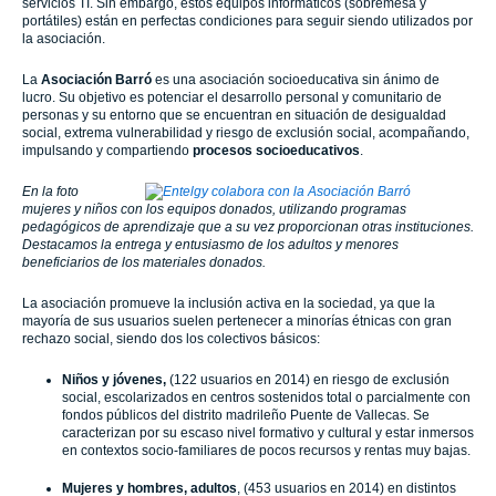
servicios TI. Sin embargo, estos equipos informáticos (sobremesa y
portátiles) están en perfectas condiciones para seguir siendo utilizados por
la asociación.
La
Asociación Barró
es una asociación socioeducativa sin ánimo de
lucro. Su objetivo es potenciar el desarrollo personal y comunitario de
personas y su entorno que se encuentran en situación de desigualdad
social, extrema vulnerabilidad y riesgo de exclusión social, acompañando,
impulsando y compartiendo
procesos socioeducativos
.
En la foto
mujeres y niños con los equipos donados, utilizando programas
pedagógicos de aprendizaje que a su vez proporcionan otras instituciones.
Destacamos la entrega y entusiasmo de los adultos y menores
beneficiarios de los materiales donados.
La asociación promueve la inclusión activa en la sociedad, ya que la
mayoría de sus usuarios suelen pertenecer a minorías étnicas con gran
rechazo social, siendo dos los colectivos básicos:
Niños y jóvenes,
(122 usuarios en 2014)
en riesgo de exclusión
social, escolarizados en centros sostenidos total o parcialmente con
fondos públicos del distrito madrileño Puente de Vallecas. Se
caracterizan por su escaso nivel formativo y cultural y estar inmersos
en contextos socio-familiares de pocos recursos y rentas muy bajas.
Mujeres y hombres, adultos
, (453 usuarios en 2014) en distintos