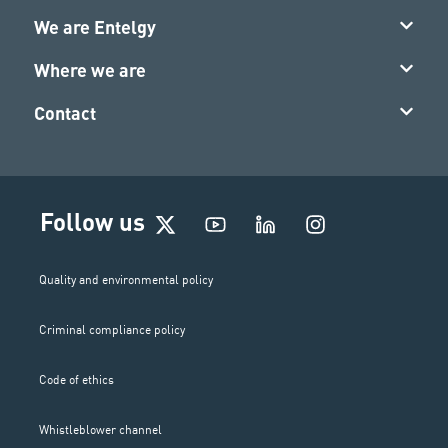
We are Entelgy
Where we are
Contact
I
Follow us
n
s
t
Quality and environmental policy
a
g
Criminal compliance policy
r
a
m
Code of ethics
Whistleblower channel