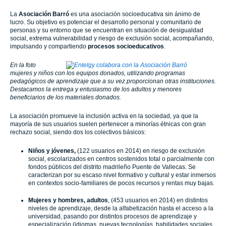
La
Asociación Barró
es una asociación socioeducativa sin ánimo de
lucro. Su objetivo es potenciar el desarrollo personal y comunitario de
personas y su entorno que se encuentran en situación de desigualdad
social, extrema vulnerabilidad y riesgo de exclusión social, acompañando,
impulsando y compartiendo
procesos socioeducativos
.
En la foto
mujeres y niños con los equipos donados, utilizando programas
pedagógicos de aprendizaje que a su vez proporcionan otras instituciones.
Destacamos la entrega y entusiasmo de los adultos y menores
beneficiarios de los materiales donados.
La asociación promueve la inclusión activa en la sociedad, ya que la
mayoría de sus usuarios suelen pertenecer a minorías étnicas con gran
rechazo social, siendo dos los colectivos básicos:
Niños y jóvenes,
(122 usuarios en 2014)
en riesgo de exclusión
social, escolarizados en centros sostenidos total o parcialmente con
fondos públicos del distrito madrileño Puente de Vallecas. Se
caracterizan por su escaso nivel formativo y cultural y estar inmersos
en contextos socio-familiares de pocos recursos y rentas muy bajas.
Mujeres y hombres, adultos
, (453 usuarios en 2014) en distintos
niveles de aprendizaje, desde la alfabetización hasta el acceso a la
universidad, pasando por distintos procesos de aprendizaje y
especialización (idiomas, nuevas tecnologías, habilidades sociales