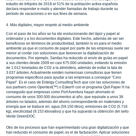
estudio de Infojobs de 2018 el 51% de la población activa española
declara responder e-mails y atender llamadas de trabajo durante su
período de vacaciones o en sus fines de semana.
4. Más digitales, mayor respeto al medio ambiente
Con el paso de los años se ha ido evolucionando del lápiz y papel al
ordenador y a los documentos digitales. Este hecho, además de ser ser
beneficioso en términos de productividad, también lo es para el medio
ambiente ya que el consumo de papel por parte de las empresas suele ser
menor al contar con soluciones que favorecen la digitalización de
documentos. Por ejemplo, Sanitas ha reducido el envío de guías en papel
a sus clientes desde 2009 en casi 675.000 unidades, evitando la emisión
de 1.012 toneladas de CO2 a la atmósfera, además de evitar la tala de
3.037 árboles. Actualmente existen numerosas consultoras que tienen
programas específicos para ayudar a las empresas a conseguir “Cero
Papel”. Es el caso de Entelgy ConsultingTech que con las soluciones de
sus partners como Opentext(™) o Esker® con el programa Quit Paper ® ha
conseguido que empresas como Port Aventura hayan ahorrado el
consumo de unos 300.000 documentos al año, que equivale a unos 38
árboles no talados, además del ahorro correspondiente en materiales y
energía que se traduce en: agua (59.150 litros), emisiones de CO2 (5.716
kg), electricidad (9.153 kilovatios) y que ha supuesto la obtención del sello
Verde GreenDOC.
Otro de los procesos que han experimentado una gran digitalización y que
han reducido el consumo de papel, es el de facturación. Aplicar soluciones