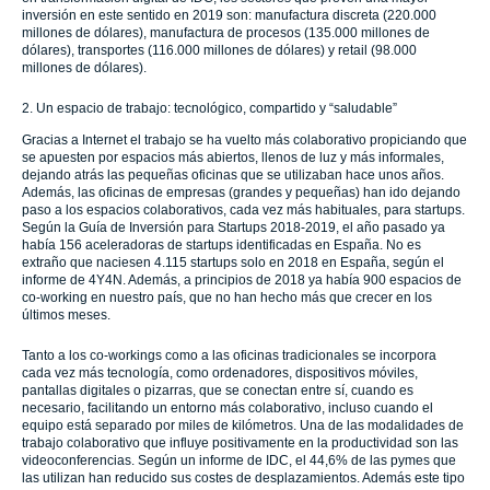
inversión en este sentido en 2019 son: manufactura discreta (220.000
millones de dólares), manufactura de procesos (135.000 millones de
dólares), transportes (116.000 millones de dólares) y retail (98.000
millones de dólares).
2. Un espacio de trabajo: tecnológico, compartido y “saludable”
Gracias a Internet el trabajo se ha vuelto más colaborativo propiciando que
se apuesten por espacios más abiertos, llenos de luz y más informales,
dejando atrás las pequeñas oficinas que se utilizaban hace unos años.
Además, las oficinas de empresas (grandes y pequeñas) han ido dejando
paso a los espacios colaborativos, cada vez más habituales, para startups.
Según la Guía de Inversión para Startups 2018-2019, el año pasado ya
había 156 aceleradoras de startups identificadas en España. No es
extraño que naciesen 4.115 startups solo en 2018 en España, según el
informe de 4Y4N. Además, a principios de 2018 ya había 900 espacios de
co-working en nuestro país, que no han hecho más que crecer en los
últimos meses.
Tanto a los co-workings como a las oficinas tradicionales se incorpora
cada vez más tecnología, como ordenadores, dispositivos móviles,
pantallas digitales o pizarras, que se conectan entre sí, cuando es
necesario, facilitando un entorno más colaborativo, incluso cuando el
equipo está separado por miles de kilómetros. Una de las modalidades de
trabajo colaborativo que influye positivamente en la productividad son las
videoconferencias. Según un informe de IDC, el 44,6% de las pymes que
las utilizan han reducido sus costes de desplazamientos. Además este tipo