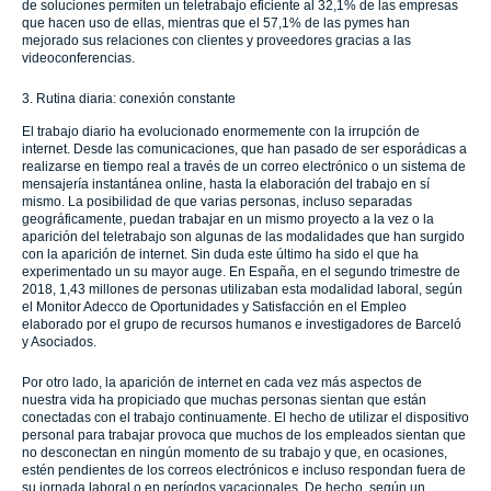
de soluciones permiten un teletrabajo eficiente al 32,1% de las empresas
que hacen uso de ellas, mientras que el 57,1% de las pymes han
mejorado sus relaciones con clientes y proveedores gracias a las
videoconferencias.
3. Rutina diaria: conexión constante
El trabajo diario ha evolucionado enormemente con la irrupción de
internet. Desde las comunicaciones, que han pasado de ser esporádicas a
realizarse en tiempo real a través de un correo electrónico o un sistema de
mensajería instantánea online, hasta la elaboración del trabajo en sí
mismo. La posibilidad de que varias personas, incluso separadas
geográficamente, puedan trabajar en un mismo proyecto a la vez o la
aparición del teletrabajo son algunas de las modalidades que han surgido
con la aparición de internet. Sin duda este último ha sido el que ha
experimentado un su mayor auge. En España, en el segundo trimestre de
2018, 1,43 millones de personas utilizaban esta modalidad laboral, según
el Monitor Adecco de Oportunidades y Satisfacción en el Empleo
elaborado por el grupo de recursos humanos e investigadores de Barceló
y Asociados.
Por otro lado, la aparición de internet en cada vez más aspectos de
nuestra vida ha propiciado que muchas personas sientan que están
conectadas con el trabajo continuamente. El hecho de utilizar el dispositivo
personal para trabajar provoca que muchos de los empleados sientan que
no desconectan en ningún momento de su trabajo y que, en ocasiones,
estén pendientes de los correos electrónicos e incluso respondan fuera de
su jornada laboral o en períodos vacacionales. De hecho, según un