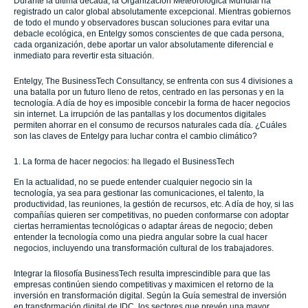
Durante la última década, la Organización Meteorológica Mundial ha
registrado un calor global absolutamente excepcional. Mientras gobiernos
de todo el mundo y observadores buscan soluciones para evitar una
debacle ecológica, en Entelgy somos conscientes de que cada persona,
cada organización, debe aportar un valor absolutamente diferencial e
inmediato para revertir esta situación.
Entelgy, The BusinessTech Consultancy, se enfrenta con sus 4 divisiones a
una batalla por un futuro lleno de retos, centrado en las personas y en la
tecnología. A día de hoy es imposible concebir la forma de hacer negocios
sin internet. La irrupción de las pantallas y los documentos digitales
permiten ahorrar en el consumo de recursos naturales cada día. ¿Cuáles
son las claves de Entelgy para luchar contra el cambio climático?
1. La forma de hacer negocios: ha llegado el BusinessTech
En la actualidad, no se puede entender cualquier negocio sin la
tecnología, ya sea para gestionar las comunicaciones, el talento, la
productividad, las reuniones, la gestión de recursos, etc. A día de hoy, si las
compañías quieren ser competitivas, no pueden conformarse con adoptar
ciertas herramientas tecnológicas o adaptar áreas de negocio; deben
entender la tecnología como una piedra angular sobre la cual hacer
negocios, incluyendo una transformación cultural de los trabajadores.
Integrar la filosofía BusinessTech resulta imprescindible para que las
empresas continúen siendo competitivas y maximicen el retorno de la
inversión en transformación digital. Según la Guía semestral de inversión
en transformación digital de IDC, los sectores que prevén una mayor