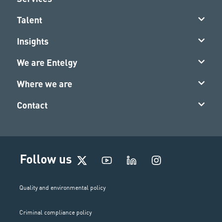
Talent
Insights
We are Entelgy
Where we are
Contact
I
Follow us
n
s
t
Quality and environmental policy
a
g
Criminal compliance policy
r