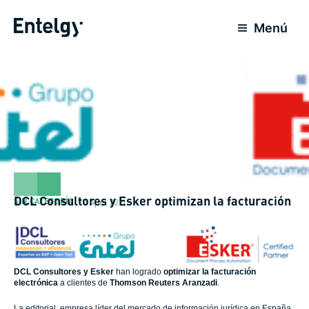
Skip
to
Menú
content
DCL Consultores y Esker optimizan la facturación
SIN CATEGORÍA
4 April 2011
DCL Consultores y Esker
han logrado
optimizar la facturación
electrónica
a clientes de
Thomson Reuters Aranzadi
.
La editorial, empresa líder del mercado de información jurídica en España,