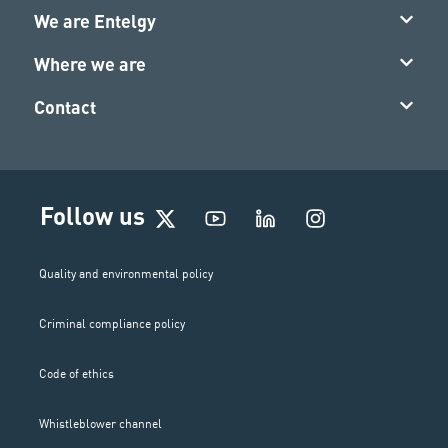
We are Entelgy
Where we are
Contact
I
Follow us
n
s
t
Quality and environmental policy
a
g
Criminal compliance policy
r
a
m
Code of ethics
Whistleblower channel