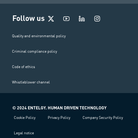
I
Follow us
n
s
t
Quality and environmental policy
a
g
Criminal compliance policy
r
a
m
Code of ethics
Whistleblower channel
© 2024 ENTELGY. HUMAN DRIVEN TECHNOLOGY
Cookie Policy
Privacy Policy
Company Security Policy
Legal notice